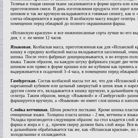
Телячья и тощая свиная ткани засаливаются в форме шрота или изм
Жиротопка
приготовления смеси. В день изготовления продукта этот шрот или
в г. Воронеж
шпиком и так же вручную вкладываются в говяжью синюгу, как и «
Вакуумный реактор
слегка обжаривается и варится. В колбасную массу входит селитра
в г.Тверь
помещении перед обжаркой до полного окрашивания фарша.
Диссольвер
в г. Саратов
«Испанскую красную» и все нижеописанные сорта лучше вс-его вы
дня, т. е. не менее 12 часов.
Вакуум-выпарной аппарат
в г.Анапу
Языковая.
Колбасная масса, приготовленная как для «Испанской 
Вакуумный миксер-гомогенизатор
кишку в середину колбасной массы вкладывается засоленный, очищ
в г. Челябинск
шпика. После этого фабрикат дошприцовывается, и во вторую полов
Гомогенизатор
языка. Таким образом, на каждую штуку фабриката уходят две четв
в г.Камышин
шпиком или прямо в форме крошки или же кубиком как примесь к
Пищевой насос
выдерживается в осадочной 3–4 часа, в помещении перед обжаркой –
в г. Тверь
Гамбургская.
Состав колбасной массы тот же, что для «Испанской
Вакуумная емкость
нарезанный кубиком или цельный завернутый в шпик язык и нарез
в г. Тверь
другим слоем его, вкладывается в кишку вручную; в дальнейшем пр
Сироповарочный котел
селитра. Таким образом, между «Языковой» и «Гамбургской» разни
в г. Воронеж
фаршируется вручную, а «Языковая» не имеет слоя шпика и напол
Варочный котел
в г. Дмитров
Слойка ветчинная.
Шпик режется листками. Кроме шпика пластами
очищенные языки. Толщина пласта шпика – 2 мм, ветчины и языка 
Вакуумный реактор
Укладка производится следующим образом: на стол кладется слой ж
в г. Клин
фарша и жира и т. д., причем сверху должен быть слой жира. Вся м
Ванна длительной пастелизации
в дальнейшем обрабатывается так же, как «Испанская красная», но
в г. Клин
холодильнике и охлаждаются.