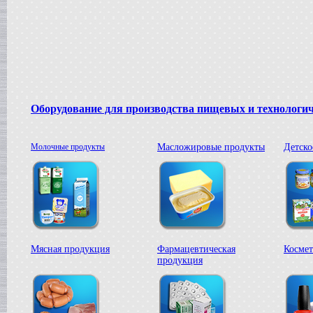
Сироповарка
в г. Ростов-на-Дону
Линия для сгущенного молока
в г. Рязань
Вакуум-выпарной аппарат
в г. Анапу
Гомогенизатор
в г.Воронеж
Пищевой насос
Оборудование для производства пищевых и технологи
в г. Дмитров
Вакуумный реактор
в г.Клин
Молочные продукты
Масложировые продукты
Детско
Жиротопка
в г. Саратов
Смеситель типа "Пьяная бочка"
в г. Вологда
Вакуумная емкость
в г. Камышин
Диссольвер
в г. Рязань
Мясная продукция
Фармацевтическая
Космет
Вакуумный миксер-гомогенизатор
продукция
в г. Челябинск
Варочный котел
в г.Волгоград
Пищевой насос
в г. Тверь