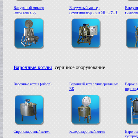
Сироповарочный котел
Вакуумный миксер
Вакуумный миксер
Вакуум
в г. Воронеж
гомогенизатор
гомогенизатор типа МГ- ГУРТ
гомоге
Жиротопка
в г. Рязань
Варочный котел
в г. Клин
Диссольвер
в г. Саратов
Дражировочная машина
в г. Камышин
Сироповарочный котел
в г. Алексин
Варочные котлы
- серийное оборудование
Варочный котел
в г.Воронеж
Диссольвер
Варочные котлы (обзор)
Варочный котел универсальные
Варочны
в г. Рязань
ВК
опроки
Жиротопка
в г. Видное
Смеситель типа "Пьяная бочка"
в г. Вологда
Дражировочная машина
в г. Минск
Колероварочный котел
в г. Челябинск
Сироповарочный котел.
Колероварочный котел
Варочны
субпрод
Плавитель жира