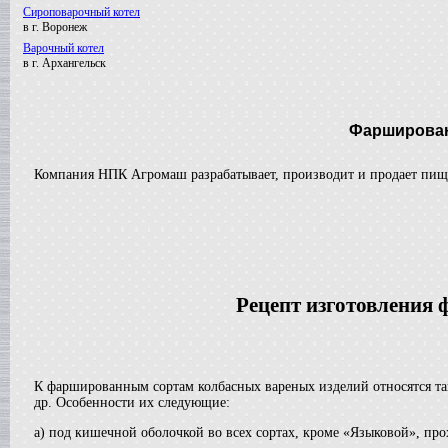
Сироповарочный котел
в г. Воронеж
Варочный котел
в г. Архангельск
Вакуумный реактор
в г. Клин
Смеситель типа "Пьяная бочка"
Фарширова
в г. Вологду
Вакуумный реактор
в г. Пермь
Компания НПК Агромаш разрабатывает, производит и продает пище
Диссольвер
в г. Выкса
Жиротопка
в г. Дмитров
Сироповарочный котел
в г. Ковров
Варочный котел
Рецепт изготовления
в г. Волгоград
Гомогенизатор
в г.Клин
Вакуумный реактор
К фаршированным сортам колбасных вареных изделий относятся так
в г. Рязань
др. Особенности их следующие:
Смеситель типа "Пьяная бочка"
в г. Воронеж
а) под кишечной оболочкой во всех сортах, кроме «Языковой», про
Варочный котел