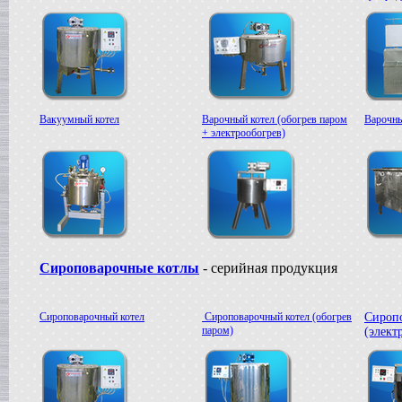
в г. Ряжск
Пищевое оборудование
в г. Ростов на Дону
Пищевой насос
в г. Саратов
Автоклав
в г. Брянск
Вакуумный котел
Варочный котел (обогрев паром
Варочны
Гомогенизатор
+ электрообогрев)
в г. Тверь
Диссольвер
в г. Спаск
Линия для сгущенного молока
в г. Пермь
Вакуум-выпарной аппарат
в г.Бронницы
Темперирующая машина
Сироповарочные котлы
- серийная продукция
в г. Бологое
Вакуумный котел
в г. Клин
Сироповарочный котел
Сироповарочный котел (обогрев
Сироп
Восстановитель сухого молока
паром)
(элект
в г.Белгород
Вакуум-выпарной котел
в г. Дмитров
Сироповарочный котел
в г.Азов