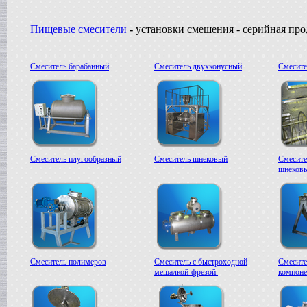
Пищевые смесители
-
установки смешения - серийная пр
Смеситель барабанный
Смеситель двухконусный
Смесите
Смеситель плугообразный
Смеситель шнековый
Смесите
шнеков
Смеситель полимеров
Смеситель с быстроходной
Смесите
мешалкой-фрезой
компоне