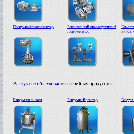
в г. Саратов
Диссольвер
в г. Рязань
Вакуумный реактор
в г. Липецк
Погружной гомогенизатор
Вертикальный многоступечатый
Гомоген
Смеситель типа "Пьяная бочка"
гомогенизатор
импортн
в г. Вологда
Вакуум-выпарной аппарат
в г. Ковров
Жиротопка
в г. Воронеж
Вакуумный миксер-гомогенизатор
в г. Волгоград
Сироповарочный котел
в г. Ржев
Вакуумное оборудование
- серийная продукция
Варочный котел
в г. Ростов на Дону
Сироповарочный котел
в г. Воронеж
Вакуумная емкость
Вакуумный реактор
Вакуум-
Жиротопка
в г. Елец
Пищевой насос
в г. Дмитров
Колероварочный котел
в г. Тверь