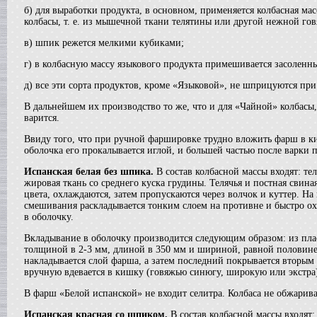
в г. Анапу
б) для выработки продукта, в основном, применяется колбасная ма
колбасы, т. е. из мышечной ткани телятины или другой нежной го
Сироповарочный котел
в г. Ростов-на-Дону
в) шпик режется мелкими кубиками;
Диссольвер
в г. Дмитров
г) в колбасную массу языкового продукта примешивается засолен
Жиротопка
в г. Серов
д) все эти сорта продуктов, кроме «Языковой», не шприцуются пр
Смеситель типа "Пьяная бочка"
В дальнейшем их производство то же, что и для «Чайной» колбасы, 
в г. Вологду
варится.
Вакуумный реактор
в г. Рязань
Ввиду того, что при ручной фаршировке трудно вложить фарш в киш
Гомогенизатор
оболочка его прокалывается иглой, и большей частью после варки п
в г.Клин
Испанская белая без шпика.
В состав колбасной массы входят: те
Пищевой насос
жировая ткань со среднего куска грудины. Телячья и постная сви
в г. Волгоград
цвета, охлаждаются, затем пропускаются через волчок и куттер. На
Вакуумный миксер-гомогенизатор
смешивания раскладывается тонким слоем на противне и быстро охл
в г. Владимир
в оболочку.
Вакуумная емкость
в г. Дмитров
Вкладывание в оболочку производится следующим образом: из пла
толщиной в 2-3 мм, длиной в 350 мм и шириной, равной половине о
Варочный котел
накладывается слой фарша, а затем последний покрывается вторым 
в г. Вологду
вручную вдевается в кишку (говяжью синюгу, широкую или экстра)
Сироповарочный котел
в г. Ковров
В фарш «Белой испанской» не входит селитра. Колбаса не обжарива
Смеситель типа "Пьяная бочка"
в г. Воронеж
Испанская красная со шпиком.
В состав колбасной массы входят