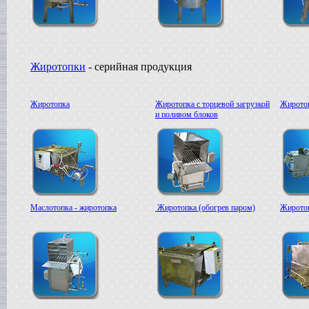
Жиротопка
г. Александров
Пищевой насос
в г.Вологду
Гомогенизатор
Жиротопки
- серийная продукция
в г.Камышин
Вакуумный реактор
в г.Белгород
Жиротопка
Жиротопка с торцевой загрузкой
Жиротоп
и поливом блоков
Маслотопка - жиротопка
Жиротопка (обогрев паром)
Жиротоп