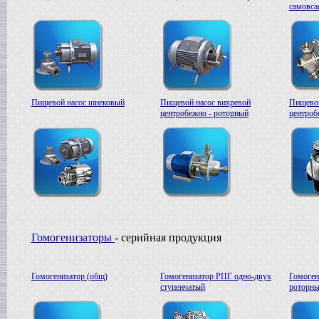
Вакуумная емкость
самовс
в г. Тверь
Сироповарочный котел
в г. Ростов-на-Дону
Жиротопка
в г. Волгоград
Варочный котел
в г. Смоленск
Пищевой насос шнековый
Пищевой насос вихревой
Пищевой
Вакуумная емкость
центробежно - роторный
центроб
в г. Тверь
Вакуумный миксер-гомогенизатор
в г. Ковров
Варочный котел
в г. Клин
Сироповарочный котел
в г. Видное
Вакуумный реактор
в г. Рязань
Жиротопка
Гомогенизаторы
- серийная продукция
в г. Липецк
Диссольвер
в г. Саратов
Гомогенизатор (общ)
Гомогенизатор РПГ одно-двух
Гомоген
Сироповарочный котел
ступенчатый
роторны
в г. Клин
Варочный котел