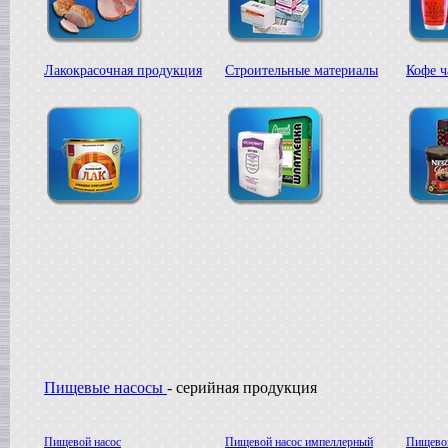
Жиротопка
в г. Ковров
Сироповарочный котел
Лакокрасочная продукция
Строительные материалы
Кофе ч
в г. Рязань
Диссольвер
в г. Спаск
Вакуумная емкость
в г. Тверь
Гомогенизатор
в г.Камышин
Вакуумный реактор
в г.Белгород
Смеситель типа "Пьяная бочка"
в г. Вологда
Варочный котел
в г. Астрахань
Вакуумный реактор
в г. Липецк
Сироповарочный котел
в г. Клин
Жиротопка
Пищевые насосы
- серийная продукция
в г. Елец
Вакуум-выпарной аппарат
в г.Бронницы
Пищевой насос
Пищевой насос импеллерный
Пищевой