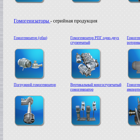
в г. Саратов
Диссольвер
в г. Рязань
Вакуумный реактор
Гомогенизаторы
- серийная продукция
в г. Липецк
Смеситель типа "Пьяная бочка"
в г. Вологда
Гомогенизатор (общ)
Гомогенизатор РПГ одно-двух
Гомоген
ступенчатый
роторны
Вакуум-выпарной аппарат
в г. Ковров
Жиротопка
в г. Воронеж
Вакуумный миксер-гомогенизатор
в г. Волгоград
Сироповарочный котел
в г. Ржев
Погружной гомогенизатор
Вертикальный многоступечатый
Гомоген
Варочный котел
гомогенизатор
импортн
в г. Ростов на Дону
Сироповарочный котел
в г. Воронеж
Жиротопка
в г. Елец
Пищевой насос
в г. Дмитров
Колероварочный котел
в г. Тверь