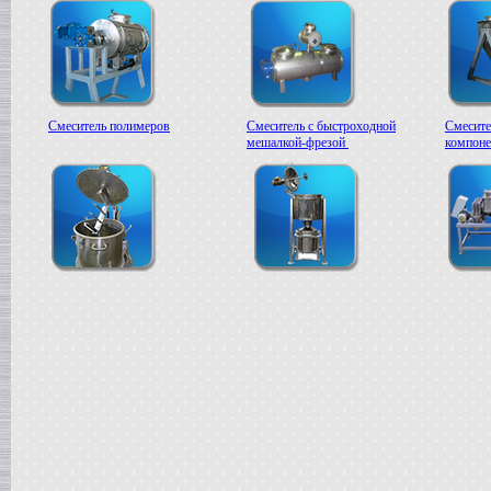
Смеситель полимеров
Смеситель с быстроходной
Смесите
мешалкой-фрезой
компоне