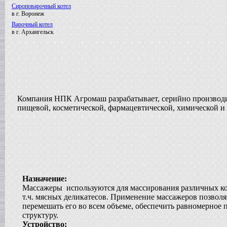
Сироповарочный котел
в г. Воронеж
Варочный котел
в г. Архангельск
Вакуумный реактор
в г. Клин
Смеситель типа "Пьяная бочка"
в г. Вологду
Вакуумный реактор
в г. Пермь
Диссольвер
Компания НПК Агромаш разрабатывает, серийно производи
в г. Выкса
пищевой, косметической, фармацевтической, химической и
Жиротопка
в г. Дмитров
Сироповарочный котел
в г. Ковров
Варочный котел
в г. Волгоград
Гомогенизатор
в г.Клин
Назначение:
Массажеры используются для массирования различных ко
Вакуумный реактор
в г. Рязань
т.ч. мясных деликатесов. Применение массажеров позволя
перемешать его во всем объеме, обеспечить равномерное 
Смеситель типа "Пьяная бочка"
в г. Воронеж
структуру.
Устройство:
Варочный котел