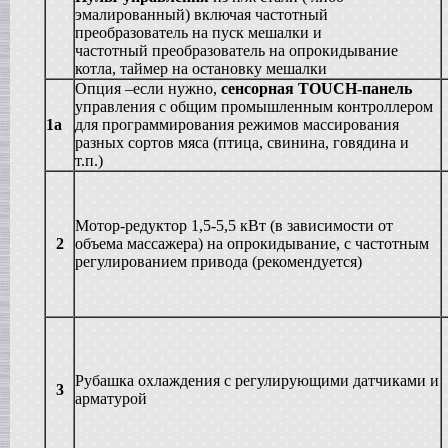
эмалированный) включая частотный
Жиротопка
в г. Воронеж
преобразователь на пуск мешалки и
частотный преобразователь на опрокидывание
Вакуумный реактор
в г.Тверь
котла, таймер на остановку мешалки
Опция –если нужно,
сенсорная
TOUCH
-панель
Диссольвер
в г. Саратов
управления с общим промышленным контроллером
1а
для программирования режимов массирования
Вакуум-выпарной аппарат
в г.Анапу
разных сортов мяса (птица, свинина, говядина и
т.п.)
Вакуумный миксер-гомогенизатор
в г. Челябинск
Гомогенизатор
в г.Камышин
Мотор-редуктор 1,5-5,5 кВт (в зависимости от
Пищевой насос
2
объема массажера) на опрокидывание, с частотным
в г. Тверь
регулированием привода (рекомендуется)
Вакуумная емкость
в г. Тверь
Сироповарочный котел
в г. Воронеж
Варочный котел
в г. Дмитров
Вакуумный реактор
Рубашка охлаждения с регулирующими датчиками и
3
в г. Клин
арматурой
Ванна длительной пастелизации
в г. Клин