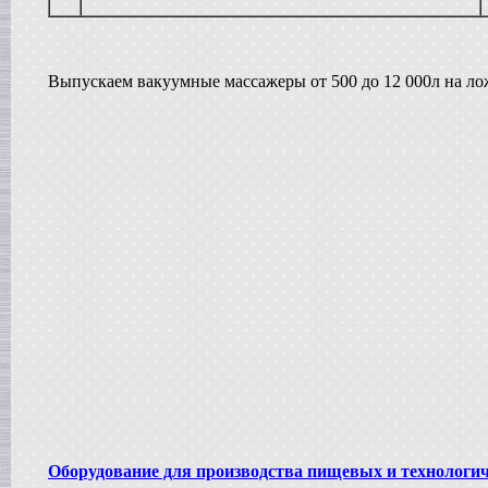
Сироповарка
в г. Ростов-на-Дону
Линия для сгущенного молока
в г. Рязань
Вакуум-выпарной аппарат
Выпускаем вакуумные массажеры от 500 до 12 000л на л
в г. Анапу
Гомогенизатор
в г.Воронеж
Пищевой насос
в г. Дмитров
Вакуумный реактор
в г.Клин
Жиротопка
в г. Саратов
Смеситель типа "Пьяная бочка"
в г. Вологда
Вакуумная емкость
в г. Камышин
Диссольвер
в г. Рязань
Вакуумный миксер-гомогенизатор
в г. Челябинск
Варочный котел
в г.Волгоград
Оборудование для производства пищевых и технологи
Пищевой насос
в г. Тверь