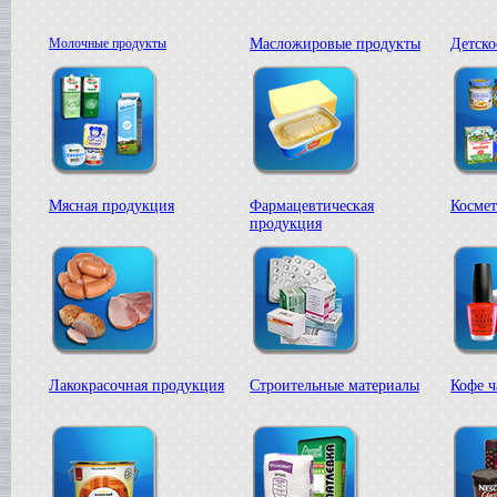
Жиротопка
в г. Ковров
Молочные продукты
Масложировые продукты
Детско
Сироповарочный котел
в г. Рязань
Диссольвер
в г. Спаск
Вакуумная емкость
в г. Тверь
Гомогенизатор
в г.Камышин
Мясная продукция
Фармацевтическая
Космет
Вакуумный реактор
продукция
в г.Белгород
Смеситель типа "Пьяная бочка"
в г. Вологда
Варочный котел
в г. Астрахань
Вакуумный реактор
в г. Липецк
Сироповарочный котел
Лакокрасочная продукция
Строительные материалы
Кофе ч
в г. Клин
Жиротопка
в г. Елец
Вакуум-выпарной аппарат
в г.Бронницы