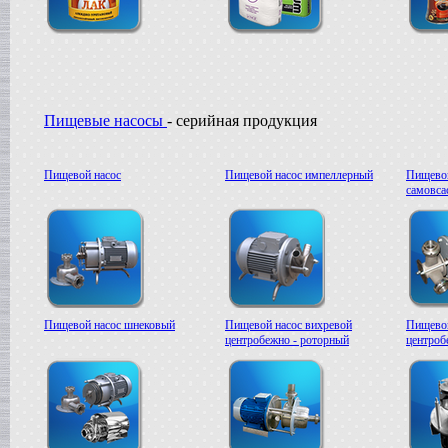
Вакуумная емкость
в г. Тверь
Сироповарочный котел
в г. Ростов-на-Дону
Жиротопка
в г. Волгоград
Варочный котел
Пищевые насосы
- серийная продукция
в г. Смоленск
Вакуумная емкость
в г. Тверь
Пищевой насос
Пищевой насос импеллерный
Пищевой
Вакуумный миксер-гомогенизатор
самовс
в г. Ковров
Варочный котел
в г. Клин
Сироповарочный котел
в г. Видное
Вакуумный реактор
в г. Рязань
Пищевой насос шнековый
Пищевой насос вихревой
Пищевой
Жиротопка
центробежно - роторный
центроб
в г. Липецк
Диссольвер
в г. Саратов
Сироповарочный котел
в г. Клин
Варочный котел