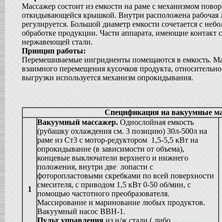
в г. Анапу
Массажер состоит из емкости на раме с механизмом пово
откидывающейся крышкой. Внутри расположена рабочая л
Сироповарочный котел
в г. Ростов-на-Дону
регулируется. Большой диаметр емкости сочетается с неб
обработке продукции. Части аппарата, имеющие контакт 
Диссольвер
в г. Дмитров
нержавеющей стали.
Принцип работы:
Жиротопка
в г. Серов
Перемешиваемые ингридиенты помещаются в емкость. Мас
взаимного перемещения кусочков продукта, относительно 
Смеситель типа "Пьяная бочка"
в г. Вологду
выгрузки используется механизм опрокидывания.
Вакуумный реактор
в г. Рязань
Гомогенизатор
Спецификация на вакуумные м
в г.Клин
Вакуумный массажер.
Однослойная емкость
Пищевой насос
в г. Волгоград
(рубашку охлаждения см. 3 позицию) 30л-500л на
раме из Ст3 с мотор-редуктором 1,5-5,5 кВт на
Вакуумный миксер-гомогенизатор
в г. Владимир
опрокидывание (в зависимости от объема),
концевые выключатели верхнего и нижнего
Вакуумная емкость
в г. Дмитров
положения, внутри две лопасти с
фоторопластовыми скребками по всей поверхности
Варочный котел
в г. Вологду
смесителя, с приводом 1,5 кВт 0-50 об/мин, с
1
помощью частотного преобразователя.
Сироповарочный котел
в г. Ковров
Массирование и маринование любых продуктов.
Вакуумный насос ВВН-1.
Смеситель типа "Пьяная бочка"
в г. Воронеж
Пульт управления
из н/ж стали ( либо