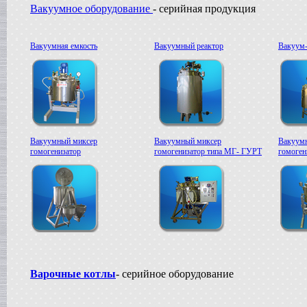
Вакуумное оборудование
- серийная продукция
Сироповарочный котел
в г. Воронеж
Жиротопка
в г. Рязань
Вакуумная емкость
Вакуумный реактор
Вакуум-
Варочный котел
в г. Клин
Диссольвер
в г. Саратов
Дражировочная машина
в г. Камышин
Сироповарочный котел
Вакуумный миксер
Вакуумный миксер
Вакуум
в г. Алексин
гомогенизатор
гомогенизатор типа МГ- ГУРТ
гомоге
Варочный котел
в г.Воронеж
Диссольвер
в г. Рязань
Жиротопка
в г. Видное
Смеситель типа "Пьяная бочка"
в г. Вологда
Дражировочная машина
в г. Минск
Варочные котлы
- серийное оборудование
Колероварочный котел
в г. Челябинск
Плавитель жира