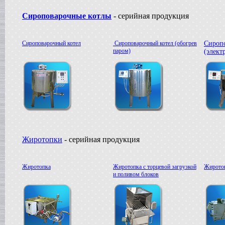
Жиротопка
Сироповарочные котлы
- серийная продукция
г. Александров
Пищевой насос
в г.Вологду
Сироповарочный котел
Сироповарочный котел (обогрев
Сироп
Гомогенизатор
паром)
(элект
в г.Камышин
Вакуумный реактор
в г.Белгород
Жиротопки
- серийная продукция
Жиротопка
Жиротопка с торцевой загрузкой
Жиротоп
и поливом блоков