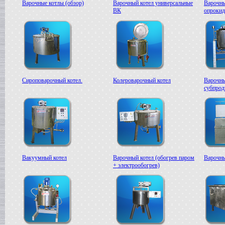
Варочные котлы (обзор)
Варочный котел универсальные
Варочны
в г. Ряжск
ВК
опроки
Пищевое оборудование
в г. Ростов на Дону
Пищевой насос
в г. Саратов
Автоклав
в г. Брянск
Гомогенизатор
в г. Тверь
Сироповарочный котел.
Колероварочный котел
Варочны
субпрод
Диссольвер
в г. Спаск
Линия для сгущенного молока
в г. Пермь
Вакуум-выпарной аппарат
в г.Бронницы
Темперирующая машина
в г. Бологое
Вакуумный котел
Варочный котел (обогрев паром
Варочны
Вакуумный котел
+ электрообогрев)
в г. Клин
Восстановитель сухого молока
в г.Белгород
Вакуум-выпарной котел
в г. Дмитров
Сироповарочный котел
в г.Азов