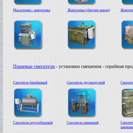
Маслотопка - жиротопка
Жиротопка (обогрев паром)
Жиротоп
Пищевые смесители
-
установки смешения - серийная пр
Смеситель барабанный
Смеситель двухконусный
Смесите
Смеситель плугообразный
Смеситель шнековый
Смесите
шнеков