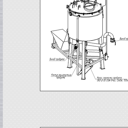
Жиротопка
в г. Ковров
Сироповарочный котел
в г. Рязань
Диссольвер
в г. Спаск
Вакуумная емкость
в г. Тверь
Гомогенизатор
в г.Камышин
Вакуумный реактор
в г.Белгород
Смеситель типа "Пьяная бочка"
в г. Вологда
Варочный котел
в г. Астрахань
Вакуумный реактор
в г. Липецк
Сироповарочный котел
в г. Клин
Жиротопка
в г. Елец
Вакуум-выпарной аппарат
в г.Бронницы