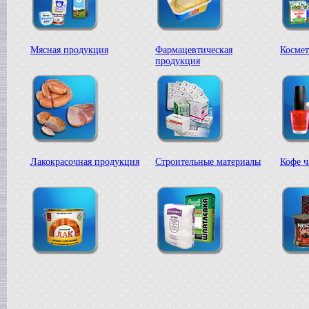
Сироповарочный котел
в г. Воронеж
Жиротопка
в г. Рязань
Мясная продукция
Фармацевтическая
Космет
Варочный котел
продукция
в г. Клин
Диссольвер
в г. Саратов
Дражировочная машина
в г. Камышин
Сироповарочный котел
в г. Алексин
Варочный котел
Лакокрасочная продукция
Строительные материалы
Кофе ч
в г.Воронеж
Диссольвер
в г. Рязань
Жиротопка
в г. Видное
Смеситель типа "Пьяная бочка"
в г. Вологда
Дражировочная машина
в г. Минск
Колероварочный котел
в г. Челябинск
Плавитель жира