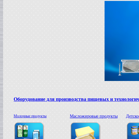
в г. Саратов
Диссольвер
в г. Рязань
Вакуумный реактор
в г. Липецк
Смеситель типа "Пьяная бочка"
в г. Вологда
Вакуум-выпарной аппарат
в г. Ковров
Жиротопка
в г. Воронеж
Вакуумный миксер-гомогенизатор
в г. Волгоград
Сироповарочный котел
в г. Ржев
Варочный котел
в г. Ростов на Дону
Оборудование для производства пищевых и технологи
Сироповарочный котел
в г. Воронеж
Жиротопка
в г. Елец
Молочные продукты
Масложировые продукты
Детско
Пищевой насос
в г. Дмитров
Колероварочный котел
в г. Тверь