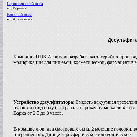
Сироповарочный котел
в г. Воронеж
Варочный котел
в г. Архангельск
Вакуумный реактор
в г. Клин
Смеситель типа "Пьяная бочка"
Десульфит
в г. Вологду
Вакуумный реактор
в г. Пермь
Компания НПК Агромаш разрабатывает, серийно производ
Диссольвер
модификаций для пищевой, косметической, фармацевтиче
в г. Выкса
Жиротопка
в г. Дмитров
Сироповарочный котел
в г. Ковров
Варочный котел
в г. Волгоград
Устройство десулфитатора
: Емкость вакуумная трехслой
Гомогенизатор
рубашкой под воду (г-образная паровая рубашка до 4 кгс
в г.Клин
Варка от 2,5 до 3 часов.
Вакуумный реактор
в г. Рязань
Смеситель типа "Пьяная бочка"
В крышке люк, два смотровых окна, 2 моющие головки, в
в г. Воронеж
ингредиентов, Днище торосферическое или коническое.
Варочный котел