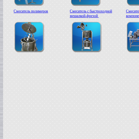
Смеситель полимеров
Смеситель с быстроходной
Смесите
мешалкой-фрезой
компоне