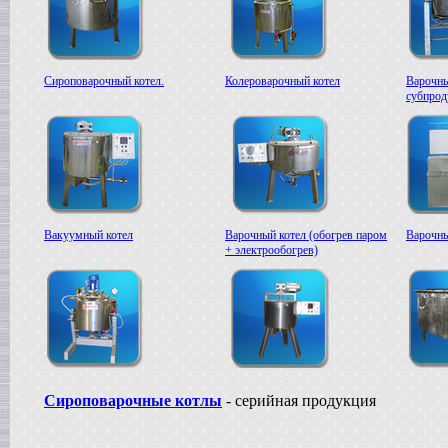
Сироповарочный котел.
Колероварочный котел
Варочны
субпрод
Вакуумный котел
Варочный котел (обогрев паром
Варочны
+ электрообогрев)
Сироповарочные котлы
- серийная продукция