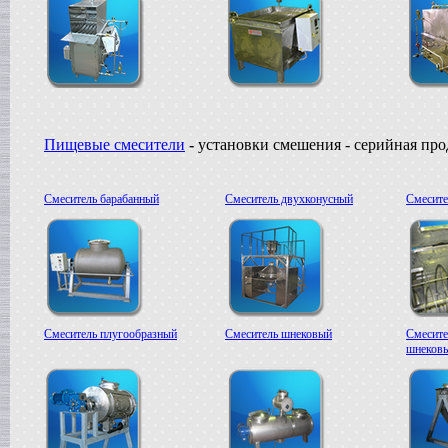
Пищевые смесители
-
установки смешения - серийная пр
Смеситель барабанный
Смеситель двухконусный
Смесите
Смеситель плугообразный
Смеситель шнековый
Смесите
шнеков