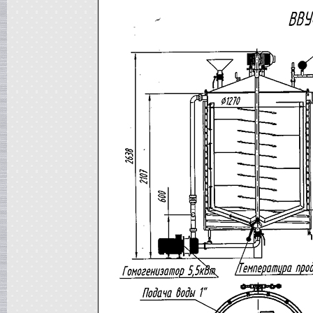
Жиротопка
в г. Воронеж
Вакуумный реактор
в г.Тверь
Диссольвер
в г. Саратов
Вакуум-выпарной аппарат
в г.Анапу
Вакуумный миксер-гомогенизатор
в г. Челябинск
Гомогенизатор
в г.Камышин
Пищевой насос
в г. Тверь
Вакуумная емкость
в г. Тверь
Сироповарочный котел
в г. Воронеж
Варочный котел
в г. Дмитров
Вакуумный реактор
в г. Клин
Ванна длительной пастелизации
в г. Клин