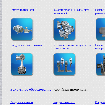
Жиротопка
г. Александров
Гомогенизатор (общ)
Гомогенизатор РПГ одно-двух
Гомоген
Пищевой насос
ступенчатый
роторны
в г.Вологду
Гомогенизатор
в г.Камышин
Вакуумный реактор
в г.Белгород
Погружной гомогенизатор
Вертикальный многоступечатый
Гомоген
гомогенизатор
импортн
Вакуумное оборудование
- серийная продукция
Вакуумная емкость
Вакуумный реактор
Вакуум-