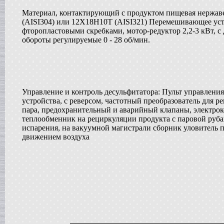
в г. Анапу
Материал, контактирующий с продуктом пищевая нержав
Сироповарочный котел
(AISI304) или 12Х18Н10Т (AISI321) Перемешивающее уст
в г. Ростов-на-Дону
фторопластовыми скребками, мотор-редуктор 2,2-3 кВт, 
Диссольвер
обороты регулируемые 0 - 28 об/мин.
в г. Дмитров
Жиротопка
в г. Серов
Смеситель типа "Пьяная бочка"
в г. Вологду
Вакуумный реактор
Управление и контроль десульфитатора: Пульт управления
в г. Рязань
устройства, с реверсом, частотный преобразователь для 
Гомогенизатор
пара, предохранительный и аварийный клапаны, электро
в г.Клин
теплообменник на рециркуляции продукта с паровой руба
Пищевой насос
испарения, на вакуумной магистрали сборник уловитель 
в г. Волгоград
движением воздуха
Вакуумный миксер-гомогенизатор
в г. Владимир
Вакуумная емкость
в г. Дмитров
Варочный котел
в г. Вологду
Сироповарочный котел
в г. Ковров
Смеситель типа "Пьяная бочка"
в г. Воронеж