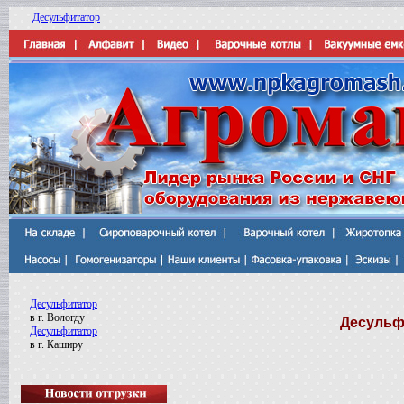
Десульфитатор
Десульфитатор
в г. Вологду
Десульф
Десульфитатор
в г. Каширу