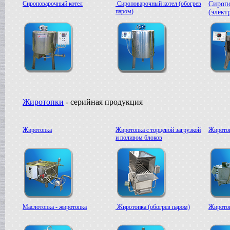
Сироповарочный котел
Сироповарочный котел (обогрев
Сироп
паром)
(элект
Жиротопки
- серийная продукция
Жиротопка
Жиротопка с торцевой загрузкой
Жиротоп
и поливом блоков
Маслотопка - жиротопка
Жиротопка (обогрев паром)
Жиротоп