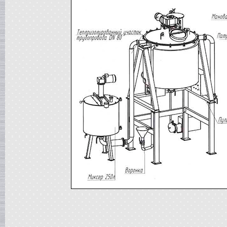
Вакуумная емкость
в г. Тверь
Сироповарочный котел
в г. Ростов-на-Дону
Жиротопка
в г. Волгоград
Варочный котел
в г. Смоленск
Вакуумная емкость
в г. Тверь
Вакуумный миксер-гомогенизатор
в г. Ковров
Варочный котел
в г. Клин
Сироповарочный котел
в г. Видное
Вакуумный реактор
в г. Рязань
Жиротопка
в г. Липецк
Диссольвер
в г. Саратов
Сироповарочный котел
в г. Клин
Варочный котел