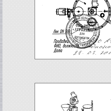
Сироповарка
в г. Ростов-на-Дону
Линия для сгущенного молока
в г. Рязань
Вакуум-выпарной аппарат
в г. Анапу
Гомогенизатор
в г.Воронеж
Пищевой насос
в г. Дмитров
Вакуумный реактор
в г.Клин
Жиротопка
в г. Саратов
Смеситель типа "Пьяная бочка"
в г. Вологда
Вакуумная емкость
в г. Камышин
Диссольвер
в г. Рязань
Вакуумный миксер-гомогенизатор
в г. Челябинск
Варочный котел
в г.Волгоград
Пищевой насос
в г. Тверь