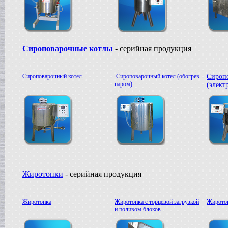
Сироповарочные котлы
- серийная продукция
Сироповарочный котел
Сироповарочный котел (обогрев
Сироп
паром)
(элект
Жиротопки
- серийная продукция
Жиротопка
Жиротопка с торцевой загрузкой
Жиротоп
и поливом блоков