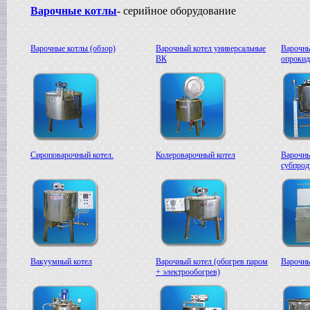
Варочные котлы
- серийное оборудование
Варочные котлы (обзор)
Варочный котел универсальные
Варочны
ВК
опроки
Сироповарочный котел.
Колероварочный котел
Варочны
субпрод
Вакуумный котел
Варочный котел (обогрев паром
Варочны
+ электрообогрев)