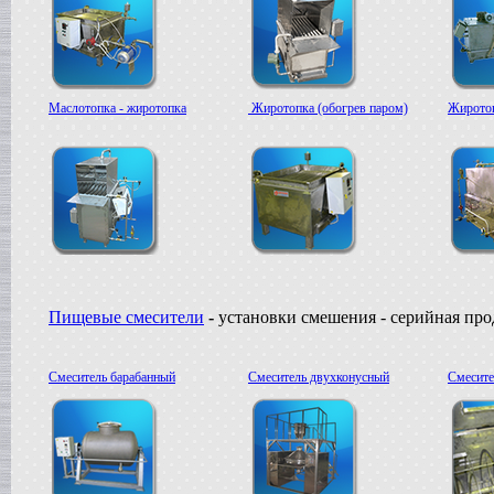
Маслотопка - жиротопка
Жиротопка (обогрев паром)
Жиротоп
Пищевые смесители
-
установки смешения - серийная пр
Смеситель барабанный
Смеситель двухконусный
Смесите