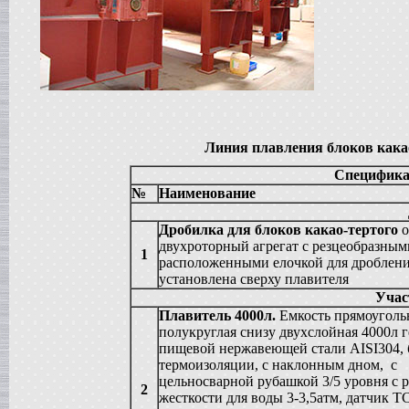
в г. Анапу
Сироповарочный котел
в г. Ростов-на-Дону
Диссольвер
в г. Дмитров
Жиротопка
в г. Серов
Смеситель типа "Пьяная бочка"
в г. Вологду
Линия плавления блоков какао-
Вакуумный реактор
Cпецифика
в г. Рязань
№
Наименование
Гомогенизатор
в г.Клин
Пищевой насос
Дробилка для блоков какао-тертого
в г. Волгоград
двухроторный агрегат с резцеобразны
1
Вакуумный миксер-гомогенизатор
расположенными елочкой для дроблени
в г. Владимир
установлена сверху плавителя
Вакуумная емкость
Учас
в г. Дмитров
Плавитель 4000л.
Емкость прямоугольн
Варочный котел
полукруглая снизу двухслойная 4000л г
в г. Вологду
пищевой нержавеющей стали AISI304, 
Сироповарочный котел
термоизоляции, с наклонным дном, с
в г. Ковров
цельносварной рубашкой 3/5 уровня с 
2
Смеситель типа "Пьяная бочка"
жесткости для воды 3-3,5атм, датчик Т
в г. Воронеж