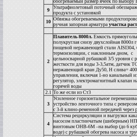
Сироповарка
обогреваемый размер ячеек по выбору 
в г. Ростов-на-Дону
Ультрафиолетовый поточный обеззараж
9
Линия для сгущенного молока
продукта с установкой
в г. Рязань
Обвязка обогреваемыми продуктопров
10
Вакуум-выпарной аппарат
ручная запорная арматура
участка рас
в г. Анапу
Гомогенизатор
Плавитель 8000л.
Емкость прямоугольн
в г.Воронеж
полукруглая снизу двухслойная 8000л г
Пищевой насос
пищевой нержавеющей стали AISI304, 
в г. Дмитров
термоизоляции, с наклонным дном, с
Вакуумный реактор
цельносварной рубашкой 3/5 уровня с 
в г.Клин
2
жесткости для воды 3-3,5атм, датчик Т
Жиротопка
нержавеющий кран Ду50, Н слива= 40
в г. Саратов
управления, включая 1-но канальный и
Смеситель типа "Пьяная бочка"
регулятор, электромагнитный клапан н
в г. Вологда
горячей воды
Вакуумная емкость
2.1
То же если из Ст3
в г. Камышин
Усиленное горизонтальное перемешив
Диссольвер
3
устройство ленточного типа с реверсо
в г. Рязань
с 3-й клино-ременной передачей через 
Вакуумный миксер-гомогенизатор
Система рециркуляции и выгрузки кака
в г. Челябинск
насосом пластинчатым (шиберным) НП
Варочный котел
4
винтовым ОНВ-6М –на выбор (до 6 куб
в г.Волгоград
воде) с рубашкой обогрева насоса и тр
Пищевой насос