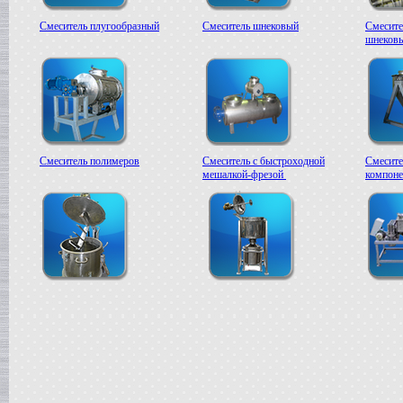
Смеситель плугообразный
Смеситель шнековый
Смесите
шнеков
Смеситель полимеров
Смеситель с быстроходной
Смесите
мешалкой-фрезой
компоне