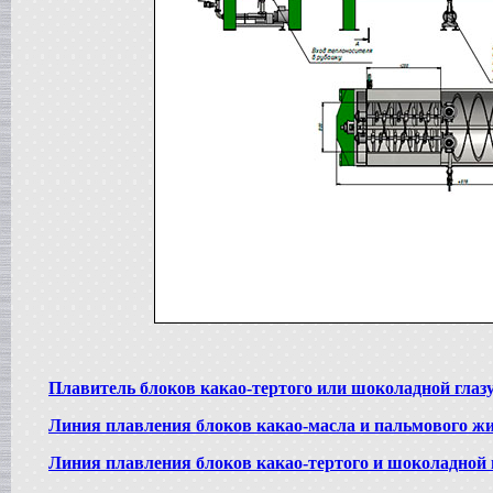
в г. Саратов
Диссольвер
в г. Рязань
Вакуумный реактор
в г. Липецк
Смеситель типа "Пьяная бочка"
в г. Вологда
Вакуум-выпарной аппарат
в г. Ковров
Жиротопка
в г. Воронеж
Вакуумный миксер-гомогенизатор
в г. Волгоград
Сироповарочный котел
в г. Ржев
Варочный котел
в г. Ростов на Дону
Сироповарочный котел
в г. Воронеж
Плавитель блоков какао-тертого или шоколадной глаз
Жиротопка
в г. Елец
Линия плавления блоков какао-масла и пальмового ж
Пищевой насос
в г. Дмитров
Линия плавления блоков какао-тертого и шоколадной 
Колероварочный котел
в г. Тверь