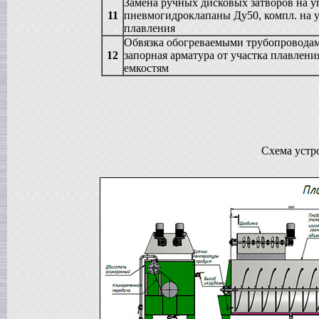
Замена ручных дисковых затворов на 
Вакуумная емкость
11
пневмогидроклапаны Ду50, компл. на у
в г. Тверь
плавления
Сироповарочный котел
в г. Ростов-на-Дону
Обвязка обогреваемыми трубопроводам
12
запорная арматура от участка плавлени
Жиротопка
в г. Волгоград
емкостям
Варочный котел
в г. Смоленск
Вакуумная емкость
в г. Тверь
Вакуумный миксер-гомогенизатор
в г. Ковров
Схема устр
Варочный котел
в г. Клин
Сироповарочный котел
в г. Видное
Вакуумный реактор
в г. Рязань
Жиротопка
в г. Липецк
Диссольвер
в г. Саратов
Сироповарочный котел
в г. Клин
Варочный котел