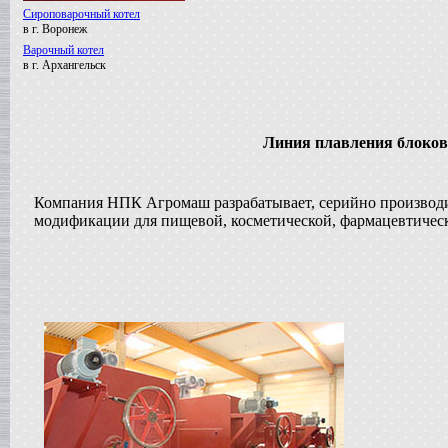
Сироповарочный котел
в г. Воронеж
Варочный котел
в г. Архангельск
Вакуумный реактор
в г. Клин
Смеситель типа "Пьяная бочка"
в г. Вологду
Линия плавления блоков 
Вакуумный реактор
в г. Пермь
Диссольвер
Компания НПК Агромаш разрабатывает, серийно производи
в г. Выкса
модификации для пищевой, косметической, фармацевтичес
Жиротопка
в г. Дмитров
Сироповарочный котел
в г. Ковров
Варочный котел
в г. Волгоград
Гомогенизатор
в г.Клин
Вакуумный реактор
в г. Рязань
Смеситель типа "Пьяная бочка"
в г. Воронеж
Варочный котел