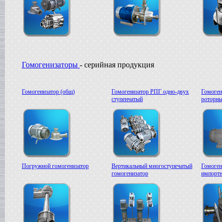
Гомогенизаторы
- серийная продукция
Гомогенизатор (общ)
Гомогенизатор РПГ одно-двух
Гомоген
ступенчатый
роторны
Погружной гомогенизатор
Вертикальный многоступечатый
Гомоген
гомогенизатор
импортн