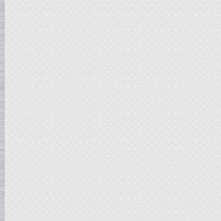
Сироповарочный котел
в г. Воронеж
Жиротопка
в г. Рязань
Варочный котел
в г. Клин
Диссольвер
в г. Саратов
Дражировочная машина
в г. Камышин
Сироповарочный котел
в г. Алексин
Варочный котел
в г.Воронеж
Диссольвер
в г. Рязань
Жиротопка
в г. Видное
Смеситель типа "Пьяная бочка"
в г. Вологда
Дражировочная машина
в г. Минск
Колероварочный котел
в г. Челябинск