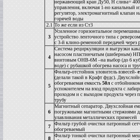
нержавеющий кран Ду50, Н слива= 40
Жиротопка
управления, включая 1-но канальный и
в г. Воронеж
регулятор, электромагнитный клапан н
Вакуумный реактор
горячей воды
в г.Тверь
2.1
То же если из Ст3
Диссольвер
Усиленное горизонтальное перемешив
в г. Саратов
3
устройство ленточного типа с реверсо
Вакуум-выпарной аппарат
с 3-й клино-ременной передачей через 
в г.Анапу
Система рециркуляции и выгрузки кака
Вакуумный миксер-гомогенизатор
насосом пластинчатым (шиберным) НП
в г. Челябинск
4
винтовым ОНВ-6М –на выбор (до 6 куб
Гомогенизатор
воде) с рубашкой обогрева насоса и тр
в г.Камышин
Фильтр-отстойник уловитель взвесей-
Пищевой насос
(делали такой в Крафт фудс). Двухслой
в г. Тверь
обогреваемая емкость
50л
с отбойником
Вакуумная емкость
5
успокоителем на вход продукта с лаби
в г. Тверь
проходом и с выходом продукта через
Сироповарочный котел
трубу
в г. Воронеж
Магнитный сепаратор. Двухслойная емк
Варочный котел
6
погружными магнитными стержнями д
в г. Дмитров
улавливания металлических примесей
Вакуумный реактор
в г. Клин
Фильтр грубой очистки патронный сет
7
обогреваемый
Ванна длительной пастелизации
в г. Клин
Фильтр тонкой очистки патронный ме
8