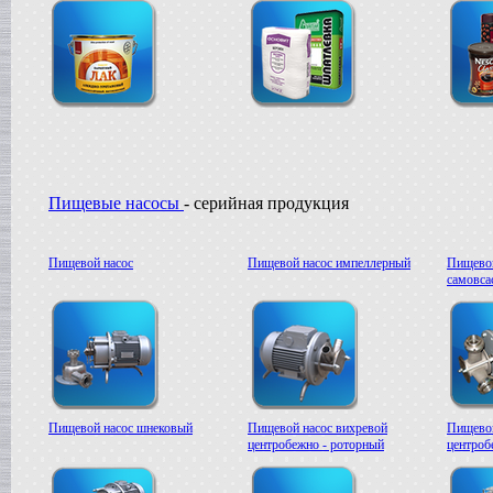
в г.Азов
Жиротопка
г. Александров
Пищевой насос
в г.Вологду
Гомогенизатор
в г.Камышин
Вакуумный реактор
в г.Белгород
Пищевые насосы
- серийная продукция
Пищевой насос
Пищевой насос импеллерный
Пищевой
самовс
Пищевой насос шнековый
Пищевой насос вихревой
Пищевой
центробежно - роторный
центроб