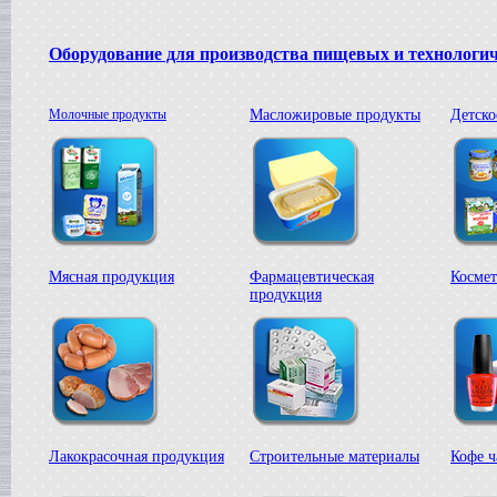
Плавитель жира
в г. Ряжск
Пищевое оборудование
Оборудование для производства пищевых и технологи
в г. Ростов на Дону
Пищевой насос
в г. Саратов
Молочные продукты
Масложировые продукты
Детско
Автоклав
в г. Брянск
Гомогенизатор
в г. Тверь
Диссольвер
в г. Спаск
Линия для сгущенного молока
в г. Пермь
Мясная продукция
Фармацевтическая
Космет
Вакуум-выпарной аппарат
продукция
в г.Бронницы
Темперирующая машина
в г. Бологое
Вакуумный котел
в г. Клин
Восстановитель сухого молока
в г.Белгород
Вакуум-выпарной котел
Лакокрасочная продукция
Строительные материалы
Кофе ч
в г. Дмитров
Сироповарочный котел