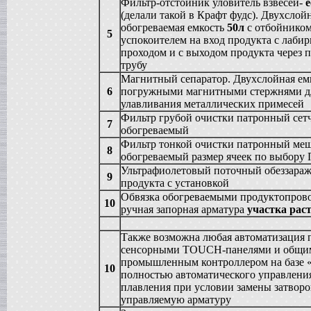
в г. Тверь
Фильтр-отстойник уловитель взвесей-
(делали такой в Крафт фудс). Двухслой
Жиротопка
в г. Ковров
обогреваемая емкость
50л
с отбойником
5
успокоителем на вход продукта с лаби
Сироповарочный котел
в г. Рязань
проходом и с выходом продукта через
трубу
Диссольвер
в г. Спаск
Магнитный сепаратор. Двухслойная емк
Вакуумная емкость
6
погружными магнитными стержнями д
в г. Тверь
улавливания металлических примесей
Гомогенизатор
Фильтр грубой очистки патронный сет
7
в г.Камышин
обогреваемый
Вакуумный реактор
Фильтр тонкой очистки патронный ме
8
в г.Белгород
обогреваемый размер ячеек по выбору 
Смеситель типа "Пьяная бочка"
Ультрафиолетовый поточный обеззараж
в г. Вологда
9
продукта с установкой
Варочный котел
Обвязка обогреваемыми продуктопров
в г. Астрахань
10
ручная запорная арматура
участка рас
Вакуумный реактор
в г. Липецк
Также возможна любая автоматизация п
Сироповарочный котел
сенсорными TOUCH-панелями и общи
в г. Клин
промышленным контроллером на базе 
Жиротопка
10
полностью автоматического управлени
в г. Елец
плавления при условии замены затворо
Вакуум-выпарной аппарат
управляемую арматуру
в г.Бронницы