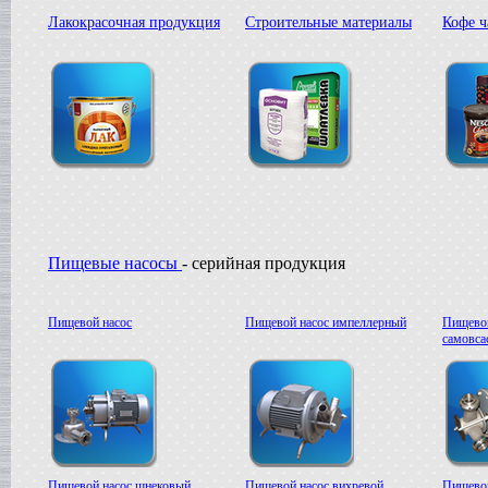
в г. Саратов
Лакокрасочная продукция
Строительные материалы
Кофе ч
Диссольвер
в г. Рязань
Вакуумный реактор
в г. Липецк
Смеситель типа "Пьяная бочка"
в г. Вологда
Вакуум-выпарной аппарат
в г. Ковров
Жиротопка
в г. Воронеж
Вакуумный миксер-гомогенизатор
в г. Волгоград
Пищевые насосы
- серийная продукция
Сироповарочный котел
в г. Ржев
Варочный котел
Пищевой насос
Пищевой насос импеллерный
Пищевой
в г. Ростов на Дону
самовс
Сироповарочный котел
в г. Воронеж
Жиротопка
в г. Елец
Пищевой насос
в г. Дмитров
Колероварочный котел
в г. Тверь
Пищевой насос шнековый
Пищевой насос вихревой
Пищевой