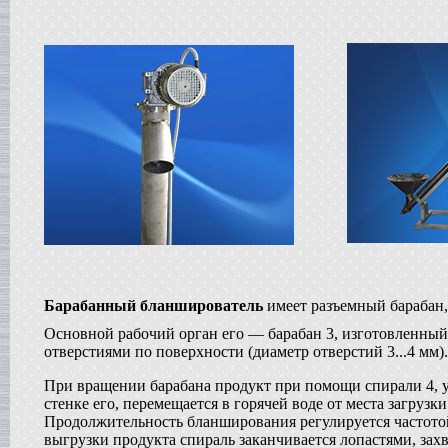
Сироповарка
в г. Ростов-на-Дону
Линия для сгущенного молока
в г. Рязань
Вакуум-выпарной аппарат
в г. Анапу
Гомогенизатор
в г.Воронеж
Пищевой насос
в г. Дмитров
Вакуумный реактор
в г.Клин
Жиротопка
в г. Саратов
Смеситель типа "Пьяная бочка"
в г. Вологда
Вакуумная емкость
в г. Камышин
Барабанный бланширователь
имеет разъемный барабан,
Диссольвер
Основной рабочий орган его — барабан 3, изготовленный 
в г. Рязань
отверстиями по поверхности (диаметр отверстий 3...4 мм).
Вакуумный миксер-гомогенизатор
в г. Челябинск
При вращении барабана продукт при помощи спирали 4, 
Варочный котел
стенке его, перемещается в горячей воде от места загрузки
в г.Волгоград
Продолжительность бланширования регулируется частотой
Пищевой насос
выгрузки продукта спираль заканчивается лопастями, за
в г. Тверь