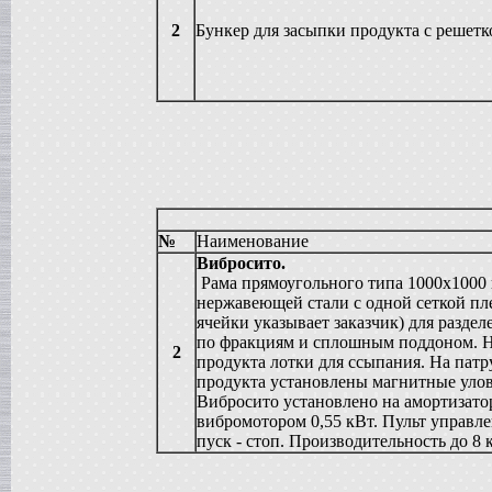
Жиротопка
2
Бункер для засыпки продукта с решетк
в г. Воронеж
Вакуумный реактор
в г.Тверь
Диссольвер
в г. Саратов
Вакуум-выпарной аппарат
в г.Анапу
Вакуумный миксер-гомогенизатор
в г. Челябинск
Гомогенизатор
в г.Камышин
№
Наименование
Пищевой насос
Вибросито.
в г. Тверь
Рама прямоугольного типа 1000х1000
Вакуумная емкость
нержавеющей стали с одной сеткой пл
в г. Тверь
ячейки указывает заказчик) для раздел
Сироповарочный котел
по фракциям и сплошным поддоном. Н
в г. Воронеж
2
продукта лотки для ссыпания. На патр
Варочный котел
продукта установлены магнитные уло
в г. Дмитров
Вибросито установлено на амортизато
Вакуумный реактор
вибромотором 0,55 кВт. Пульт управле
в г. Клин
пуск - стоп. Производительность до 8 к
Ванна длительной пастелизации
в г. Клин