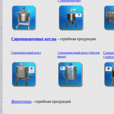
+ электрообогрев)
Сироповарочные котлы
- серийная продукция
Сироповарочный котел
Сироповарочный котел (обогрев
Сироп
паром)
(элект
Жиротопки
- серийная продукция