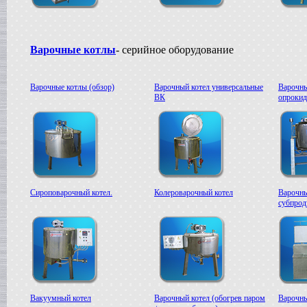
Жиротопка
г. Александров
Пищевой насос
в г.Вологду
Варочные котлы
- серийное оборудование
Гомогенизатор
в г.Камышин
Вакуумный реактор
Варочные котлы (обзор)
Варочный котел универсальные
Варочны
в г.Белгород
ВК
опроки
Сироповарочный котел.
Колероварочный котел
Варочны
субпрод
Вакуумный котел
Варочный котел (обогрев паром
Варочны