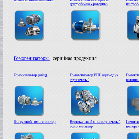
центробежно - роторный
центроб
Сироповарочный котел
в г. Воронеж
Жиротопка
в г. Рязань
Варочный котел
в г. Клин
Диссольвер
в г. Саратов
Дражировочная машина
в г. Камышин
Гомогенизаторы
- серийная продукция
Сироповарочный котел
в г. Алексин
Варочный котел
Гомогенизатор (общ)
Гомогенизатор РПГ одно-двух
Гомоген
в г.Воронеж
ступенчатый
роторны
Диссольвер
в г. Рязань
Жиротопка
в г. Видное
Смеситель типа "Пьяная бочка"
в г. Вологда
Дражировочная машина
в г. Минск
Погружной гомогенизатор
Вертикальный многоступечатый
Гомоген
гомогенизатор
импортн
Колероварочный котел
в г. Челябинск
Плавитель жира