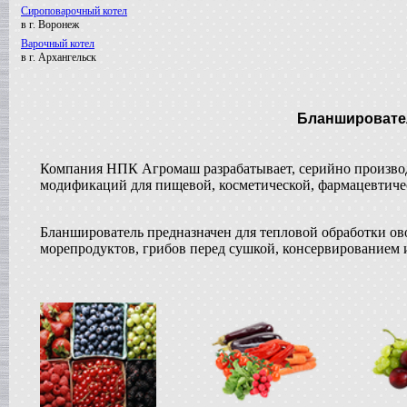
Сироповарочный котел
в г. Воронеж
Варочный котел
в г. Архангельск
Вакуумный реактор
в г. Клин
Смеситель типа "Пьяная бочка"
Бланшировате
в г. Вологду
Вакуумный реактор
в г. Пермь
Компания НПК Агромаш разрабатывает, серийно производ
Диссольвер
модификаций для пищевой, косметической, фармацевтиче
в г. Выкса
Жиротопка
в г. Дмитров
Бланширователь предназначен для тепловой обработки ово
Сироповарочный котел
морепродуктов, грибов перед сушкой, консервированием 
в г. Ковров
Варочный котел
в г. Волгоград
Гомогенизатор
в г.Клин
Вакуумный реактор
в г. Рязань
Смеситель типа "Пьяная бочка"
в г. Воронеж
Варочный котел