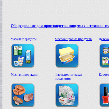
Вакуумная емкость
в г. Тверь
Сироповарочный котел
в г. Ростов-на-Дону
Жиротопка
в г. Волгоград
Оборудование для производства пищевых и технологи
Варочный котел
в г. Смоленск
Вакуумная емкость
Молочные продукты
Масложировые продукты
Детско
в г. Тверь
Вакуумный миксер-гомогенизатор
в г. Ковров
Варочный котел
в г. Клин
Сироповарочный котел
в г. Видное
Вакуумный реактор
Мясная продукция
Фармацевтическая
Космет
в г. Рязань
продукция
Жиротопка
в г. Липецк
Диссольвер
в г. Саратов
Сироповарочный котел
в г. Клин
Варочный котел