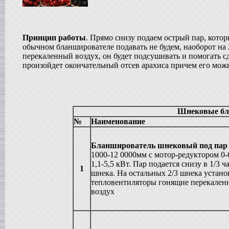
в г. Анапу
Сироповарочный котел
в г. Ростов-на-Дону
Диссольвер
Принцип работы
. Прямо снизу подаем острый пар, котор
в г. Дмитров
обычном бланширователе подавать не будем, наоборот на
Жиротопка
перекаленный воздух, он будет подсушивать и помогать сд
в г. Серов
произойдет окончательный отсев арахиса причем его мож
Смеситель типа "Пьяная бочка"
в г. Вологду
Вакуумный реактор
в г. Рязань
Гомогенизатор
Шнековые бл
в г.Клин
№
Наименование
Пищевой насос
в г. Волгоград
Бланширователь шнековый под пар
Вакуумный миксер-гомогенизатор
в г. Владимир
1000-12 0000мм с мотор-редуктором 0-
1,1-5,5 кВт. Пар подается снизу в 1/3 ч
Вакуумная емкость
1
в г. Дмитров
шнека. На остальных 2/3 шнека устан
тепловентиляторы гонящие перекале
Варочный котел
в г. Вологду
воздух
Сироповарочный котел
в г. Ковров
Смеситель типа "Пьяная бочка"
в г. Воронеж