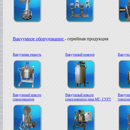
в г. Ряжск
Пищевое оборудование
в г. Ростов на Дону
Пищевой насос
в г. Саратов
Автоклав
в г. Брянск
Вакуумное оборудование
- серийная продукция
Гомогенизатор
в г. Тверь
Диссольвер
Вакуумная емкость
Вакуумный реактор
Вакуум-
в г. Спаск
Линия для сгущенного молока
в г. Пермь
Вакуум-выпарной аппарат
в г.Бронницы
Темперирующая машина
в г. Бологое
Вакуумный котел
Вакуумный миксер
Вакуумный миксер
Вакуум
в г. Клин
гомогенизатор
гомогенизатор типа МГ- ГУРТ
гомоге
Восстановитель сухого молока
в г.Белгород
Вакуум-выпарной котел
в г. Дмитров
Сироповарочный котел
в г.Азов