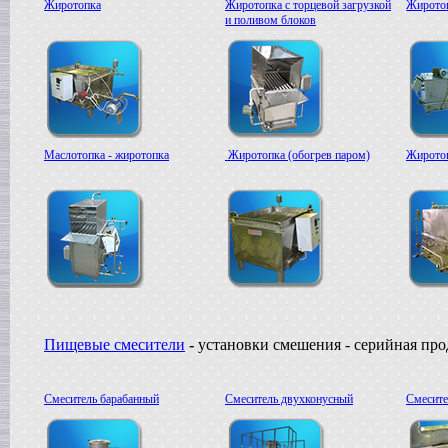
Жиротопка
Жиротопка с торцевой загрузкой
Жиротоп
и поливом блоков
Маслотопка - жиротопка
Жиротопка (обогрев паром)
Жиротоп
Пищевые смесители
-
установки смешения - серийная пр
Смеситель барабанный
Смеситель двухконусный
Смесите