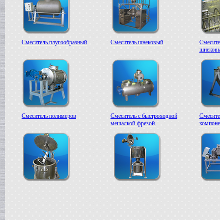
Смеситель плугообразный
Смеситель шнековый
Смесите
шнеков
Смеситель полимеров
Смеситель с быстроходной
Смесите
мешалкой-фрезой
компоне