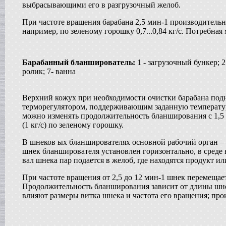
выбрасывающими его в разгрузочный желоб.
Жиротопка
в г. Ковров
При частоте вращения барабана 2,5 мин-1 производитель
Сироповарочный котел
например, по зеленому горошку 0,7...0,84 кг/с. Потребная
в г. Рязань
Диссольвер
в г. Спаск
Барабанный бланширователь:
1 - загрузочный бункер; 2 
Вакуумная емкость
ролик; 7- ванна
в г. Тверь
Гомогенизатор
в г.Камышин
Верхний кожух при необходимости очистки барабана под
Вакуумный реактор
терморегулятором, поддерживающим заданную температур
в г.Белгород
можно изменять продолжительность бланширования с 1,5 д
Смеситель типа "Пьяная бочка"
(1 кг/с) по зеленому горошку.
в г. Вологда
Варочный котел
В шнеков ых бланширователях основной рабочий орган 
в г. Астрахань
шнек бланширователя установлен горизонтально, в среде
Вакуумный реактор
вал шнека пар подается в желоб, где находятся продукт ил
в г. Липецк
Сироповарочный котел
При частоте вращения от 2,5 до 12 мин-1 шнек перемещает
в г. Клин
Продолжительность бланширования зависит от длины шне
Жиротопка
влияют размеры витка шнека и частота его вращения; пр
в г. Елец
Вакуум-выпарной аппарат
в г.Бронницы