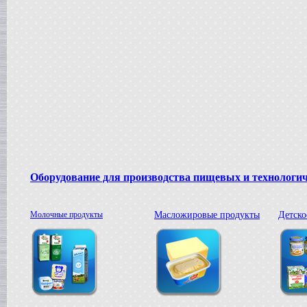
Жиротопка
в г. Ковров
Сироповарочный котел
в г. Рязань
Диссольвер
в г. Спаск
Вакуумная емкость
в г. Тверь
Гомогенизатор
в г.Камышин
Вакуумный реактор
в г.Белгород
Смеситель типа "Пьяная бочка"
в г. Вологда
Оборудование для производства пищевых и технологи
Варочный котел
в г. Астрахань
Вакуумный реактор
Молочные продукты
Масложировые продукты
Детско
в г. Липецк
Сироповарочный котел
в г. Клин
Жиротопка
в г. Елец
Вакуум-выпарной аппарат
в г.Бронницы