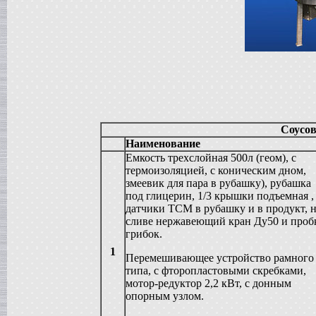
в г. Анапу
Сироповарочный котел
в г. Ростов-на-Дону
Диссольвер
в г. Дмитров
Жиротопка
в г. Серов
Смеситель типа "Пьяная бочка"
в г. Вологду
Вакуумный реактор
Соусо
в г. Рязань
Наименование
Гомогенизатор
Емкость трехслойная 500л (геом), с
в г.Клин
термоизоляцией, с коническим дном,
Пищевой насос
змеевик для пара в рубашку), рубашка
в г. Волгоград
под глицерин, 1/3 крышки подъемная ,
Вакуумный миксер-гомогенизатор
датчики ТСМ в рубашку и в продукт, 
в г. Владимир
сливе нержавеющий кран Ду50 и проб
Вакуумная емкость
грибок.
в г. Дмитров
1
Варочный котел
Перемешивающее устройство рамного
в г. Вологду
типа, с фторопластовыми скребками,
Сироповарочный котел
мотор-редуктор 2,2 кВт, с донным
в г. Ковров
опорным узлом.
Смеситель типа "Пьяная бочка"
в г. Воронеж