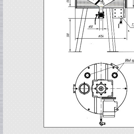
Сироповарка
в г. Ростов-на-Дону
Линия для сгущенного молока
в г. Рязань
Вакуум-выпарной аппарат
в г. Анапу
Гомогенизатор
в г.Воронеж
Пищевой насос
в г. Дмитров
Вакуумный реактор
в г.Клин
Жиротопка
в г. Саратов
Смеситель типа "Пьяная бочка"
в г. Вологда
Вакуумная емкость
в г. Камышин
Диссольвер
в г. Рязань
Вакуумный миксер-гомогенизатор
в г. Челябинск
Варочный котел
в г.Волгоград
Пищевой насос
в г. Тверь