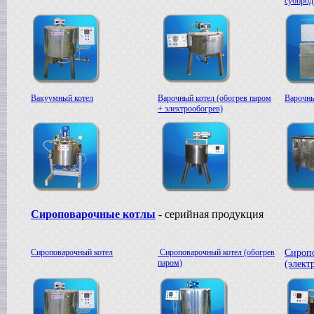
субпрод
Жиротопка
г. Александров
Пищевой насос
в г.Вологду
Гомогенизатор
в г.Камышин
Вакуумный реактор
Вакуумный котел
Варочный котел (обогрев паром
Варочны
в г.Белгород
+ электрообогрев)
Сироповарочные котлы
- серийная продукция
Сироповарочный котел
Сироповарочный котел (обогрев
Сироп
паром)
(элект