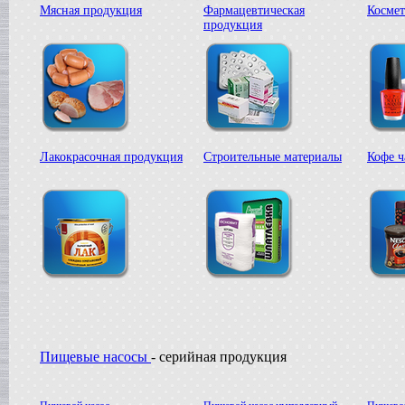
Вакуумная емкость
Мясная продукция
Фармацевтическая
Космет
в г. Тверь
продукция
Сироповарочный котел
в г. Ростов-на-Дону
Жиротопка
в г. Волгоград
Варочный котел
в г. Смоленск
Вакуумная емкость
в г. Тверь
Лакокрасочная продукция
Строительные материалы
Кофе ч
Вакуумный миксер-гомогенизатор
в г. Ковров
Варочный котел
в г. Клин
Сироповарочный котел
в г. Видное
Вакуумный реактор
в г. Рязань
Жиротопка
в г. Липецк
Диссольвер
в г. Саратов
Пищевые насосы
- серийная продукция
Сироповарочный котел
в г. Клин
Варочный котел