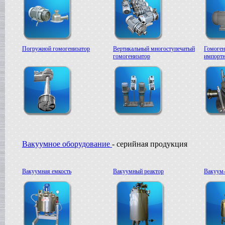
Сироповарочный котел
в г. Воронеж
Жиротопка
в г. Рязань
Варочный котел
Погружной гомогенизатор
Вертикальный многоступечатый
Гомоген
в г. Клин
гомогенизатор
импортн
Диссольвер
в г. Саратов
Дражировочная машина
в г. Камышин
Сироповарочный котел
в г. Алексин
Варочный котел
в г.Воронеж
Диссольвер
в г. Рязань
Вакуумное оборудование
- серийная продукция
Жиротопка
в г. Видное
Смеситель типа "Пьяная бочка"
Вакуумная емкость
Вакуумный реактор
Вакуум-
в г. Вологда
Дражировочная машина
в г. Минск
Колероварочный котел
в г. Челябинск
Плавитель жира