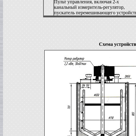
Пульт управления, включая 2-х
Жиротопка
канальный измеритель-регулятор,
в г. Воронеж
пускатель перемешивающего устройст
Вакуумный реактор
в г.Тверь
Диссольвер
в г. Саратов
Вакуум-выпарной аппарат
в г.Анапу
Схема устройств
Вакуумный миксер-гомогенизатор
в г. Челябинск
Гомогенизатор
в г.Камышин
Пищевой насос
в г. Тверь
Вакуумная емкость
в г. Тверь
Сироповарочный котел
в г. Воронеж
Варочный котел
в г. Дмитров
Вакуумный реактор
в г. Клин
Ванна длительной пастелизации
в г. Клин