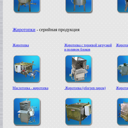
Жиротопки
- серийная продукция
Жиротопка
Жиротопка с торцевой загрузкой
Жиротоп
и поливом блоков
Маслотопка - жиротопка
Жиротопка (обогрев паром)
Жиротоп