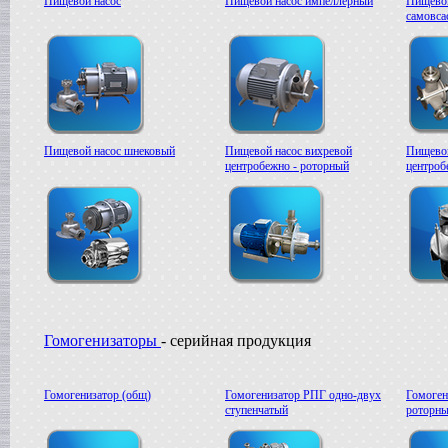
Пищевой насос
Пищевой насос импеллерный
Пищевой
в г. Саратов
самовс
Диссольвер
в г. Рязань
Вакуумный реактор
в г. Липецк
Смеситель типа "Пьяная бочка"
в г. Вологда
Вакуум-выпарной аппарат
Пищевой насос шнековый
Пищевой насос вихревой
Пищевой
в г. Ковров
центробежно - роторный
центроб
Жиротопка
в г. Воронеж
Вакуумный миксер-гомогенизатор
в г. Волгоград
Сироповарочный котел
в г. Ржев
Варочный котел
в г. Ростов на Дону
Сироповарочный котел
в г. Воронеж
Гомогенизаторы
- серийная продукция
Жиротопка
в г. Елец
Пищевой насос
Гомогенизатор (общ)
Гомогенизатор РПГ одно-двух
Гомоген
в г. Дмитров
ступенчатый
роторны
Колероварочный котел
в г. Тверь