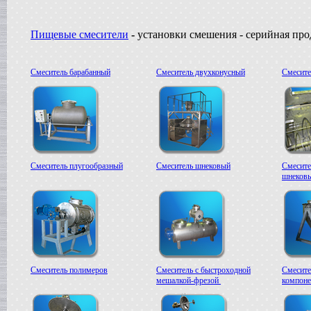
Пищевые смесители
-
установки смешения - серийная пр
Смеситель барабанный
Смеситель двухконусный
Смесите
Смеситель плугообразный
Смеситель шнековый
Смесите
шнеков
Смеситель полимеров
Смеситель с быстроходной
Смесите
мешалкой-фрезой
компоне