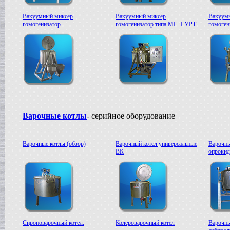
в г. Ряжск
Вакуумный миксер
Вакуумный миксер
Вакуум
Пищевое оборудование
гомогенизатор
гомогенизатор типа МГ- ГУРТ
гомоге
в г. Ростов на Дону
Пищевой насос
в г. Саратов
Автоклав
в г. Брянск
Гомогенизатор
в г. Тверь
Диссольвер
в г. Спаск
Линия для сгущенного молока
Варочные котлы
- серийное оборудование
в г. Пермь
Вакуум-выпарной аппарат
в г.Бронницы
Варочные котлы (обзор)
Варочный котел универсальные
Варочны
Темперирующая машина
ВК
опроки
в г. Бологое
Вакуумный котел
в г. Клин
Восстановитель сухого молока
в г.Белгород
Вакуум-выпарной котел
в г. Дмитров
Сироповарочный котел
Сироповарочный котел.
Колероварочный котел
Варочны
в г.Азов