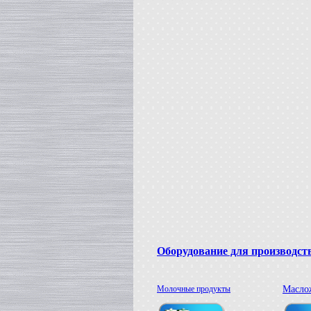
Вакуумная емкость
в г. Тверь
Сироповарочный котел
в г. Ростов-на-Дону
Жиротопка
в г. Волгоград
Варочный котел
в г. Смоленск
Вакуумная емкость
в г. Тверь
Вакуумный миксер-гомогенизатор
в г. Ковров
Варочный котел
в г. Клин
Сироповарочный котел
в г. Видное
Вакуумный реактор
в г. Рязань
Жиротопка
в г. Липецк
Оборудование для производст
Диссольвер
в г. Саратов
Сироповарочный котел
в г. Клин
Молочные продукты
Масло
Варочный котел