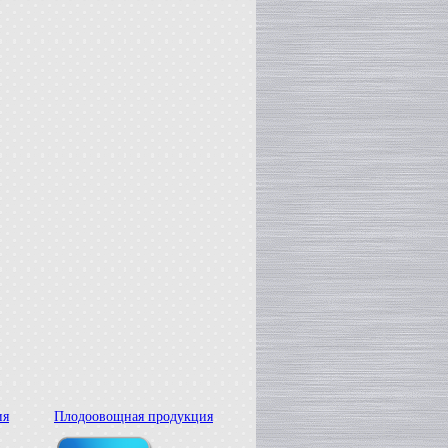
ия
Плодоовощная продукция