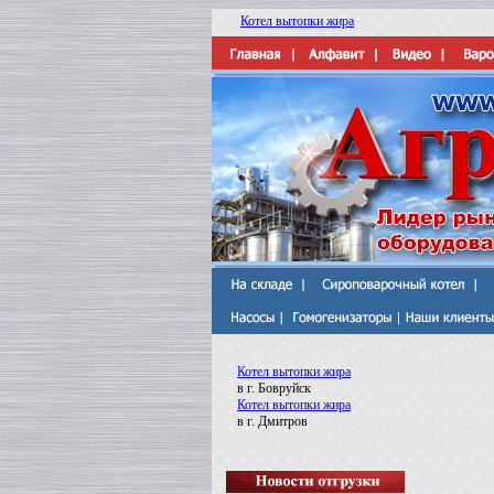
Котел вытопки жира
Котел вытопки жира
в г. Бовруйск
Котел вытопки жира
в г. Дмитров