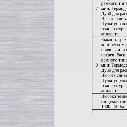
рамного типа
Жиротопка
7
мин; Термода
в г. Ковров
Ду50 для рас
Сироповарочный котел
Высота слива
в г. Рязань
Пульт управл
Диссольвер
температуры
в г. Спаск
аппарате.
Вакуумная емкость
Емкость трёх
в г. Тверь
коническим д
Гомогенизатор
водяная или
в г.Камышин
нагрев. Рас
Вакуумный реактор
рамного типа
в г.Белгород
8
мин; Термода
Смеситель типа "Пьяная бочка"
Ду50 для рас
в г. Вологда
Высота слива
Варочный котел
Пульт управл
в г. Астрахань
температуры
Вакуумный реактор
аппарате.
в г. Липецк
Высокотемпе
Сироповарочный котел
пищевой глиц
в г. Клин
1000л-500кг,
Жиротопка
в г. Елец
Вакуум-выпарной аппарат
в г.Бронницы