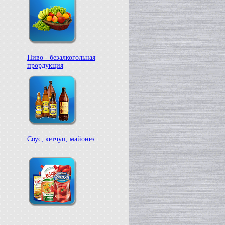
Пиво - безалкогольная
прордукция
Соус, кетчуп, майонез