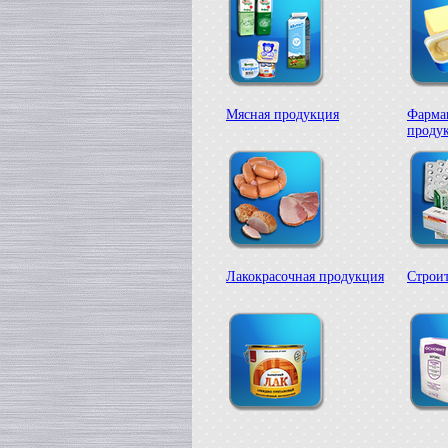
в г. Саратов
Диссольвер
в г. Рязань
Вакуумный реактор
в г. Липецк
Смеситель типа "Пьяная бочка"
в г. Вологда
Мясная продукция
Фарма
проду
Вакуум-выпарной аппарат
в г. Ковров
Жиротопка
в г. Воронеж
Вакуумный миксер-гомогенизатор
в г. Волгоград
Сироповарочный котел
в г. Ржев
Лакокрасочная продукция
Строи
Варочный котел
в г. Ростов на Дону
Сироповарочный котел
в г. Воронеж
Жиротопка
в г. Елец
Пищевой насос
в г. Дмитров
Колероварочный котел
в г. Тверь