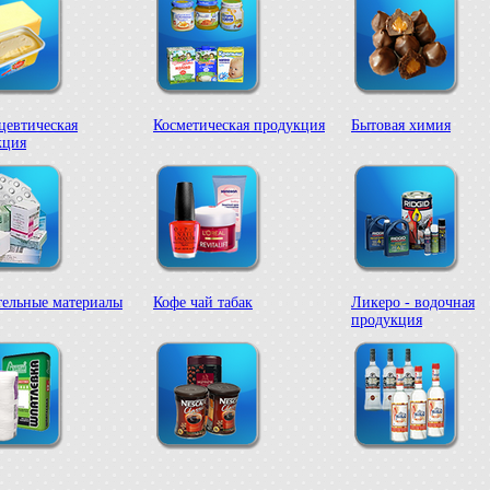
цевтическая
Косметическая продукция
Бытовая химия
кция
тельные материалы
Кофе чай табак
Ликеро - водочная
продукция