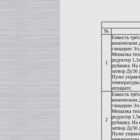
в г. Анапу
Сироповарочный котел
в г. Ростов-на-Дону
Диссольвер
в г. Дмитров
№
Жиротопка
Емкость трёх
в г. Серов
коническим 
Смеситель типа "Пьяная бочка"
глицерин Эл
в г. Вологду
Мешалка тихо
Вакуумный реактор
редуктор 1,1
в г. Рязань
1
рубашку. На 
Гомогенизатор
затвор Ду50 
в г.Клин
Пульт управл
Пищевой насос
температуры
в г. Волгоград
аппарате.
Вакуумный миксер-гомогенизатор
в г. Владимир
Емкость трёх
коническим 
Вакуумная емкость
в г. Дмитров
глицерин Эл
Мешалка тихо
Варочный котел
в г. Вологду
редуктор 1,5
2
рубашку. На 
Сироповарочный котел
в г. Ковров
затвор Ду50 
Пульт управл
Смеситель типа "Пьяная бочка"
в г. Воронеж
температуры