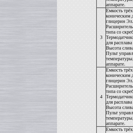
аппарате.
Жиротопка
в г. Воронеж
Емкость трёх
Вакуумный реактор
коническим 
в г.Тверь
глицерин Эл
Диссольвер
Расширитель
в г. Саратов
типа со скре
Вакуум-выпарной аппарат
3
Термодатчики
в г.Анапу
для расплава
Вакуумный миксер-гомогенизатор
Высота слива
в г. Челябинск
Пульт управл
Гомогенизатор
температуры
в г.Камышин
аппарате.
Пищевой насос
Емкость трёх
в г. Тверь
коническим 
Вакуумная емкость
глицерин Эл
в г. Тверь
Расширитель
Сироповарочный котел
типа со скре
в г. Воронеж
4
Термодатчики
Варочный котел
для расплава
в г. Дмитров
Высота слива
Вакуумный реактор
Пульт управл
в г. Клин
температуры
Ванна длительной пастелизации
аппарате.
в г. Клин
Емкость трёх