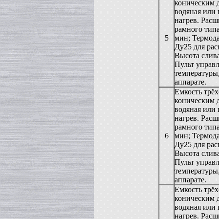
Сироповарка
коническим д
в г. Ростов-на-Дону
водяная или
Линия для сгущенного молока
нагрев. Рас
в г. Рязань
рамного типа
Вакуум-выпарной аппарат
5
мин; Термода
в г. Анапу
Ду25 для рас
Гомогенизатор
Высота слива
в г.Воронеж
Пульт управл
Пищевой насос
температуры
в г. Дмитров
аппарате.
Вакуумный реактор
Емкость трёх
в г.Клин
коническим д
Жиротопка
водяная или
в г. Саратов
нагрев. Рас
Смеситель типа "Пьяная бочка"
рамного типа
в г. Вологда
6
мин; Термода
Вакуумная емкость
Ду25 для рас
в г. Камышин
Высота слива
Диссольвер
Пульт управл
в г. Рязань
температуры
Вакуумный миксер-гомогенизатор
аппарате.
в г. Челябинск
Емкость трёх
Варочный котел
коническим д
в г.Волгоград
водяная или
Пищевой насос
нагрев. Рас
в г. Тверь