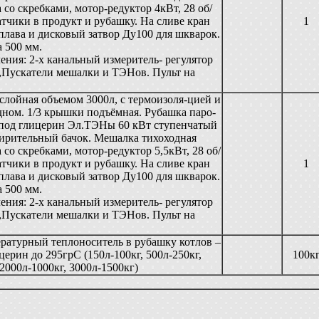
 со скребками, мотор-редуктор 4кВт, 28 об/
тчики в продукт и рубашку. На сливе кран
1
плава и дисковый затвор Ду100 для шкварок.
 500 мм.
ения: 2-х канальный измеритель- регулятор
,Пускатели мешалки и ТЭНов. Пульт на
слойная объемом 3000л, с термоизоля-цией и
ном. 1/3 крышки подъёмная. Рубашка паро-
 под глицерин Эл.ТЭНы 60 кВт ступенчатый
ширительный бачок. Мешалка тихоходная
 со скребками, мотор-редуктор 5,5кВт, 28 об/
тчики в продукт и рубашку. На сливе кран
1
плава и дисковый затвор Ду100 для шкварок.
 500 мм.
ения: 2-х канальный измеритель- регулятор
,Пускатели мешалки и ТЭНов. Пульт на
ратурный теплоноситель в рубашку котлов –
ерин до 295грС (150л-100кг, 500л-250кг,
100к
 2000л-1000кг, 3000л-1500кг)