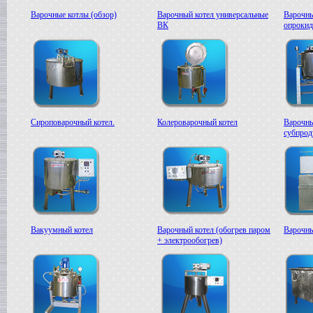
Сироповарочный котел
Варочные котлы (обзор)
Варочный котел универсальные
Варочны
в г. Воронеж
ВК
опроки
Жиротопка
в г. Рязань
Варочный котел
в г. Клин
Диссольвер
в г. Саратов
Дражировочная машина
в г. Камышин
Сироповарочный котел.
Колероварочный котел
Варочны
субпрод
Сироповарочный котел
в г. Алексин
Варочный котел
в г.Воронеж
Диссольвер
в г. Рязань
Жиротопка
в г. Видное
Вакуумный котел
Варочный котел (обогрев паром
Варочны
Смеситель типа "Пьяная бочка"
+ электрообогрев)
в г. Вологда
Дражировочная машина
в г. Минск
Колероварочный котел
в г. Челябинск
Плавитель жира