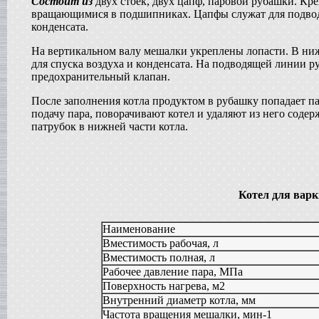
Состоит из
двух стоек, двух цапф, паровой рубашки. Кр
в г. Анапу
вращающимися в подшипниках. Цапфы служат для подвода
Сироповарочный котел
конденсата.
в г. Ростов-на-Дону
Диссольвер
На вертикальном валу мешалки укреплены лопасти. В ни
в г. Дмитров
для спуска воздуха и конденсата. На подводящей линии 
Жиротопка
предохранительный клапан.
в г. Серов
Смеситель типа "Пьяная бочка"
После заполнения котла продуктом в рубашку попадает па
в г. Вологду
подачу пара, поворачивают котел и удаляют из него содер
Вакуумный реактор
патрубок в нижней части котла.
в г. Рязань
Гомогенизатор
в г.Клин
Пищевой насос
в г. Волгоград
Котел для варк
Вакуумный миксер-гомогенизатор
в г. Владимир
Вакуумная емкость
Наименование
в г. Дмитров
Вместимость рабочая, л
Варочный котел
Вместимость полная, л
в г. Вологду
Рабочее давление пара, МПа
Сироповарочный котел
Поверхность нагрева, м2
в г. Ковров
Внутренний диаметр котла, мм
Смеситель типа "Пьяная бочка"
Частота вращения мешалки, мин-1
в г. Воронеж