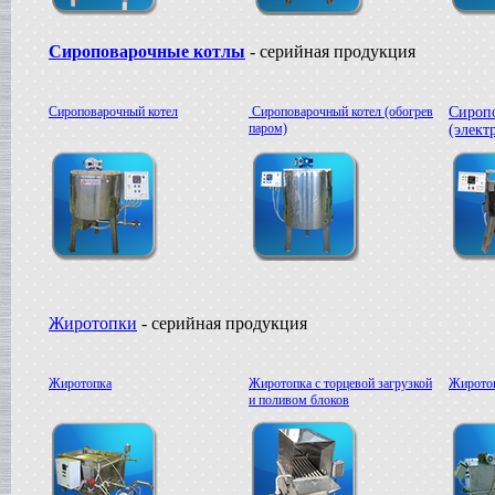
в г. Ряжск
Пищевое оборудование
Сироповарочные котлы
- серийная продукция
в г. Ростов на Дону
Пищевой насос
в г. Саратов
Сироповарочный котел
Сироповарочный котел (обогрев
Сироп
Автоклав
паром)
(элект
в г. Брянск
Гомогенизатор
в г. Тверь
Диссольвер
в г. Спаск
Линия для сгущенного молока
в г. Пермь
Вакуум-выпарной аппарат
в г.Бронницы
Темперирующая машина
Жиротопки
- серийная продукция
в г. Бологое
Вакуумный котел
в г. Клин
Жиротопка
Жиротопка с торцевой загрузкой
Жиротоп
Восстановитель сухого молока
и поливом блоков
в г.Белгород
Вакуум-выпарной котел
в г. Дмитров
Сироповарочный котел
в г.Азов