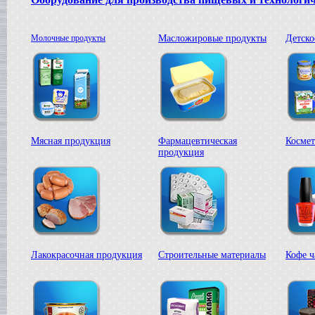
Сироповарка
в г. Ростов-на-Дону
Линия для сгущенного молока
в г. Рязань
Молочные продукты
Масложировые продукты
Детско
Вакуум-выпарной аппарат
в г. Анапу
Гомогенизатор
в г.Воронеж
Пищевой насос
в г. Дмитров
Вакуумный реактор
в г.Клин
Мясная продукция
Фармацевтическая
Космет
Жиротопка
продукция
в г. Саратов
Смеситель типа "Пьяная бочка"
в г. Вологда
Вакуумная емкость
в г. Камышин
Диссольвер
в г. Рязань
Вакуумный миксер-гомогенизатор
Лакокрасочная продукция
Строительные материалы
Кофе ч
в г. Челябинск
Варочный котел
в г.Волгоград
Пищевой насос
в г. Тверь