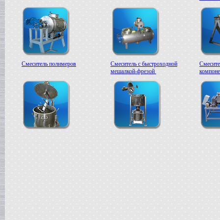
Смеситель полимеров
Смеситель с быстроходной
Смесите
мешалкой-фрезой
компоне