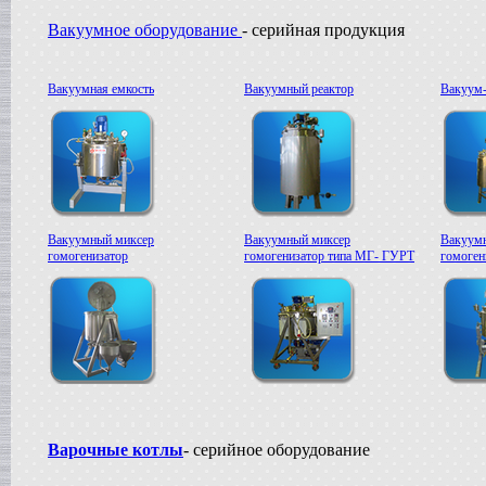
в г. Саратов
Диссольвер
Вакуумное оборудование
- серийная продукция
в г. Рязань
Вакуумный реактор
в г. Липецк
Вакуумная емкость
Вакуумный реактор
Вакуум-
Смеситель типа "Пьяная бочка"
в г. Вологда
Вакуум-выпарной аппарат
в г. Ковров
Жиротопка
в г. Воронеж
Вакуумный миксер-гомогенизатор
Вакуумный миксер
Вакуумный миксер
Вакуум
в г. Волгоград
гомогенизатор
гомогенизатор типа МГ- ГУРТ
гомоге
Сироповарочный котел
в г. Ржев
Варочный котел
в г. Ростов на Дону
Сироповарочный котел
в г. Воронеж
Жиротопка
в г. Елец
Пищевой насос
в г. Дмитров
Варочные котлы
- серийное оборудование
Колероварочный котел
в г. Тверь