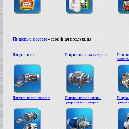
Жиротопка
в г. Ковров
Сироповарочный котел
в г. Рязань
Диссольвер
в г. Спаск
Вакуумная емкость
Пищевые насосы
- серийная продукция
в г. Тверь
Гомогенизатор
в г.Камышин
Пищевой насос
Пищевой насос импеллерный
Пищевой
Вакуумный реактор
самовс
в г.Белгород
Смеситель типа "Пьяная бочка"
в г. Вологда
Варочный котел
в г. Астрахань
Вакуумный реактор
в г. Липецк
Пищевой насос шнековый
Пищевой насос вихревой
Пищевой
Сироповарочный котел
центробежно - роторный
центроб
в г. Клин
Жиротопка
в г. Елец
Вакуум-выпарной аппарат
в г.Бронницы