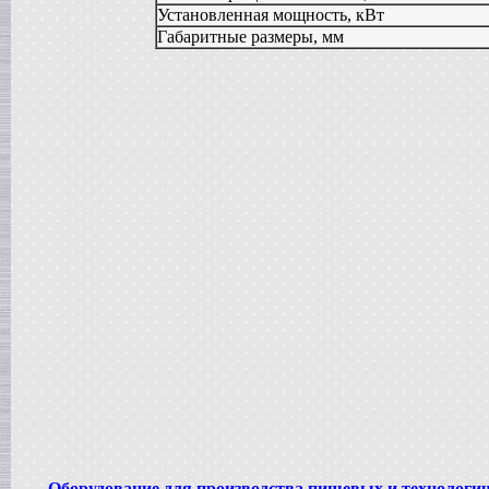
Установленная мощность, кВт
Жиротопка
в г. Воронеж
Габаритные размеры, мм
Вакуумный реактор
в г.Тверь
Диссольвер
в г. Саратов
Вакуум-выпарной аппарат
в г.Анапу
Вакуумный миксер-гомогенизатор
в г. Челябинск
Гомогенизатор
в г.Камышин
Пищевой насос
в г. Тверь
Вакуумная емкость
в г. Тверь
Сироповарочный котел
в г. Воронеж
Варочный котел
в г. Дмитров
Вакуумный реактор
в г. Клин
Ванна длительной пастелизации
в г. Клин
Оборудование для производства пищевых и технологи