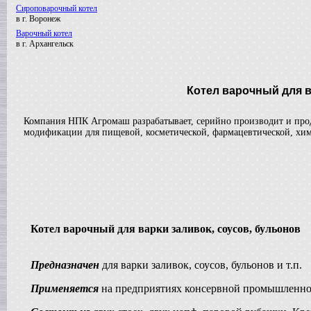
Сироповарочный котел
в г. Воронеж
Варочный котел
в г. Архангельск
Вакуумный реактор
в г. Клин
Смеситель типа "Пьяная бочка"
Котел варочный для в
в г. Вологду
Вакуумный реактор
в г. Пермь
Компания НПК Агромаш разрабатывает, серийно производит и прода
модификации для пищевой, косметической, фармацевтической, хи
Диссольвер
в г. Выкса
Жиротопка
в г. Дмитров
Сироповарочный котел
в г. Ковров
Варочный котел
в г. Волгоград
Котел варочный для варки заливок, соусов, бульонов
Гомогенизатор
в г.Клин
Вакуумный реактор
Предназначен
для варки заливок, соусов, бульонов и т.п.
в г. Рязань
Смеситель типа "Пьяная бочка"
Применяется
на предприятиях консервной промышленно
в г. Воронеж
Варочный котел