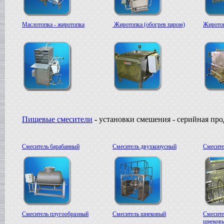
Жиротопка
г. Александров
Маслотопка - жиротопка
Жиротопка (обогрев паром)
Жиротоп
Пищевой насос
в г.Вологду
Гомогенизатор
в г.Камышин
Вакуумный реактор
в г.Белгород
Пищевые смесители
-
установки смешения - серийная пр
Смеситель барабанный
Смеситель двухконусный
Смесите
Смеситель плугообразный
Смеситель шнековый
Смесите
шнеков