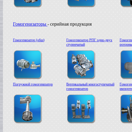
Вакуумная емкость
в г. Тверь
Сироповарочный котел
в г. Ростов-на-Дону
Жиротопка
Гомогенизаторы
- серийная продукция
в г. Волгоград
Варочный котел
в г. Смоленск
Гомогенизатор (общ)
Гомогенизатор РПГ одно-двух
Гомоген
Вакуумная емкость
ступенчатый
роторны
в г. Тверь
Вакуумный миксер-гомогенизатор
в г. Ковров
Варочный котел
в г. Клин
Сироповарочный котел
в г. Видное
Погружной гомогенизатор
Вертикальный многоступечатый
Гомоген
Вакуумный реактор
гомогенизатор
импортн
в г. Рязань
Жиротопка
в г. Липецк
Диссольвер
в г. Саратов
Сироповарочный котел
в г. Клин
Варочный котел