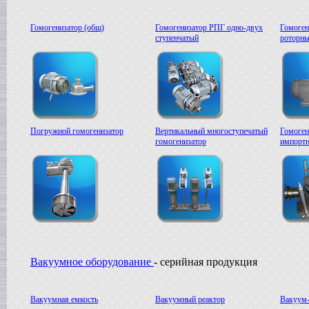
Гомогенизатор (общ)
Гомогенизатор РПГ одно-двух
Гомоген
ступенчатый
роторны
Погружной гомогенизатор
Вертикальный многоступечатый
Гомоген
гомогенизатор
импортн
Вакуумное оборудование
- серийная продукция
Вакуумная емкость
Вакуумный реактор
Вакуум-