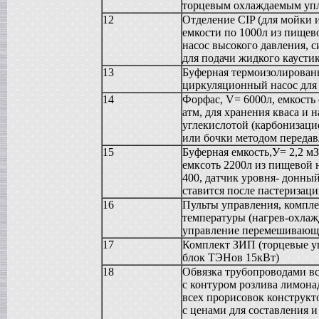
Вакуумная емкость
торцевым охлаждаемым уп
в г. Тверь
12
Отделение CIP (для мойки 
Сироповарочный котел
емкости по 1000л из пищев
в г. Ростов-на-Дону
насос высокого давления, 
Жиротопка
для подачи жидкого кауст
в г. Волгоград
13
Буферная термоизолированн
Варочный котел
циркуляционный насос для
в г. Смоленск
14
Форфас, V= 6000л, емкость
Вакуумная емкость
атм, для хранения кваса и 
в г. Тверь
углекислотой (карбонизаци
Вакуумный миксер-гомогенизатор
или бочки методом передав
в г. Ковров
15
Буферная емкость,У= 2,2 мЗ
Варочный котел
емксоть 2200л из пищевой
в г. Клин
400, датчик уровня- донный
Сироповарочный котел
ставится после пастеризац
в г. Видное
16
Пульты управления, компле
Вакуумный реактор
температуры (нагрев-охлаж
в г. Рязань
управление перемешивающи
Жиротопка
17
Комплект ЗИП (торцевые уп
в г. Липецк
блок ТЭНов 15кВт)
Диссольвер
в г. Саратов
18
Обвязка трубопроводами вс
с контуром розлива лимона
Сироповарочный котел
в г. Клин
всех прорисовок конструкт
с ценами для составления 
Варочный котел