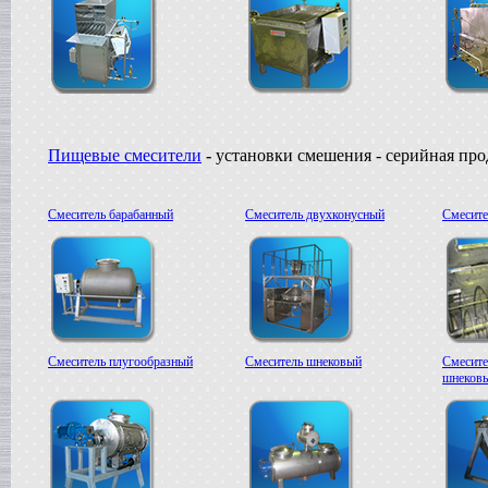
Пищевые смесители
-
установки смешения - серийная пр
Смеситель барабанный
Смеситель двухконусный
Смесите
Смеситель плугообразный
Смеситель шнековый
Смесите
шнеков