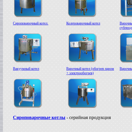
Сироповарочный котел.
Колероварочный котел
Варочны
субпрод
Вакуумный котел
Варочный котел (обогрев паром
Варочны
+ электрообогрев)
Сироповарочные котлы
- серийная продукция