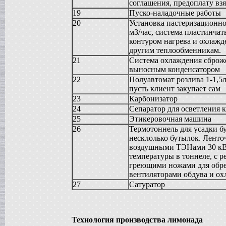
в г. Саратов
соглашения, предоплату вз
Диссольвер
19
Пуско-наладочные работы
в г. Рязань
20
Установка пастеризационно
Вакуумный реактор
мЗ/час, система пластинчат
в г. Липецк
контуром нагрева и охлаж
Смеситель типа "Пьяная бочка"
другим теплообменникам.
в г. Вологда
21
Система охлаждения сброже
выносным конденсатором
Вакуум-выпарной аппарат
в г. Ковров
22
Полуавтомат розлива 1-1,5
пусть клиент закупает сам
Жиротопка
в г. Воронеж
23
Карбонизатор
Вакуумный миксер-гомогенизатор
24
Сепаратор для осветления к
в г. Волгоград
25
Этикеровочная машина
Сироповарочный котел
26
Термотоннель для усадки б
в г. Ржев
несклолько бутылок. Ленто
Варочный котел
воздушными ТЭНами 30 кВт
в г. Ростов на Дону
температуры в тоннеле, с р
Сироповарочный котел
греющими ножами для обрез
в г. Воронеж
вентиляторами обдува и ох
Жиротопка
27
Сатуратор
в г. Елец
Пищевой насос
в г. Дмитров
Колероварочный котел
Технология производства лимонада
в г. Тверь