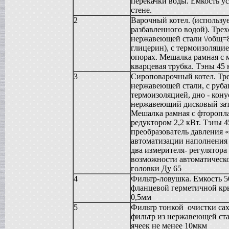
Сироповарка
перекачки воды. Емкость у
в г. Ростов-на-Дону
стене.
Линия для сгущенного молока
2
Варочный котел. (использу
в г. Рязань
разбавленного водой). Тре
Вакуум-выпарной аппарат
нержавеющей стали \/общ=8
в г. Анапу
глицерин), с термоизоляцие
Гомогенизатор
опорах. Мешалка рамная с 
в г.Воронеж
кварцевая трубка. Тэны 45
Пищевой насос
3
Сироповарочный котел. Тре
в г. Дмитров
нержавеющей стали, с рубаш
Вакуумный реактор
термоизоляцией, дно - кону
в г.Клин
нержавеющий дисковый затв
Жиротопка
Мешалка рамная с фторопл
в г. Саратов
редуктором 2,2 кВт. Тэны 
Смеситель типа "Пьяная бочка"
преобразователь давления 
в г. Вологда
автоматизации наполнения
Вакуумная емкость
два измерителя- регулятора
в г. Камышин
возможности автоматическ
Диссольвер
головки Ду 65
в г. Рязань
4
Фильтр-ловушка. Емкость 5
Вакуумный миксер-гомогенизатор
фланцевой герметичной кр
в г. Челябинск
0,5мм
Варочный котел
5
Фильтр тонкой очистки са
в г.Волгоград
фильтр из нержавеющей ста
Пищевой насос
ячеек не менее 10мкм
в г. Тверь