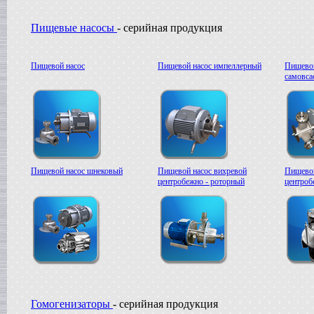
Пищевые насосы
- серийная продукция
Пищевой насос
Пищевой насос импеллерный
Пищевой
самовс
Пищевой насос шнековый
Пищевой насос вихревой
Пищевой
центробежно - роторный
центроб
Гомогенизаторы
- серийная продукция