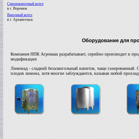
Сироповарочный котел
в г. Воронеж
Варочный котел
в г. Архангельск
Вакуумный реактор
в г. Клин
Смеситель типа "Пьяная бочка"
Оборудование для про
в г. Вологду
Вакуумный реактор
в г. Пермь
Компания НПК Агромаш разрабатывает, серийно производит и прод
модификации
Диссольвер
в г. Выкса
Лимонад - сладкий безалкогольный напиток, чаще газированный. 
Жиротопка
плодов лимона, хотя многие заблуждаются, называя любой прохла
в г. Дмитров
Сироповарочный котел
в г. Ковров
Варочный котел
в г. Волгоград
Гомогенизатор
в г.Клин
Вакуумный реактор
в г. Рязань
Смеситель типа "Пьяная бочка"
в г. Воронеж
Варочный котел