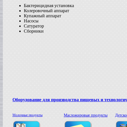
Бактерицидная установка
Жиротопка
г. Александров
Колеровочный аппарат
Купажный аппарат
Пищевой насос
в г.Вологду
Насосы
Сатуратор
Гомогенизатор
в г.Камышин
Сборники
Вакуумный реактор
в г.Белгород
Оборудование для производства пищевых и технологи
Молочные продукты
Масложировые продукты
Детско