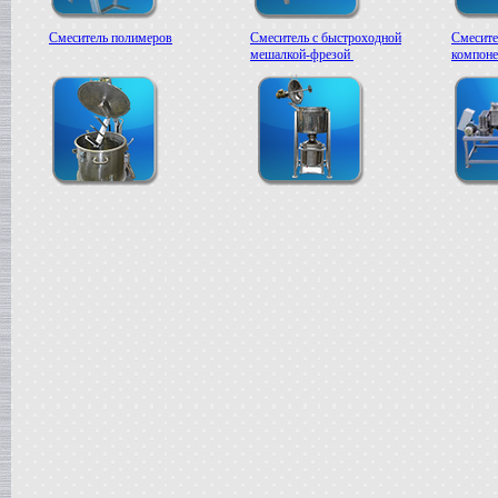
Смеситель полимеров
Смеситель с быстроходной
Смесите
мешалкой-фрезой
компоне