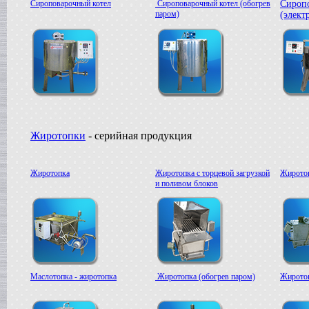
Сироповарочный котел
Сироповарочный котел (обогрев
Сироп
паром)
(элект
Жиротопки
- серийная продукция
Жиротопка
Жиротопка с торцевой загрузкой
Жиротоп
и поливом блоков
Маслотопка - жиротопка
Жиротопка (обогрев паром)
Жиротоп