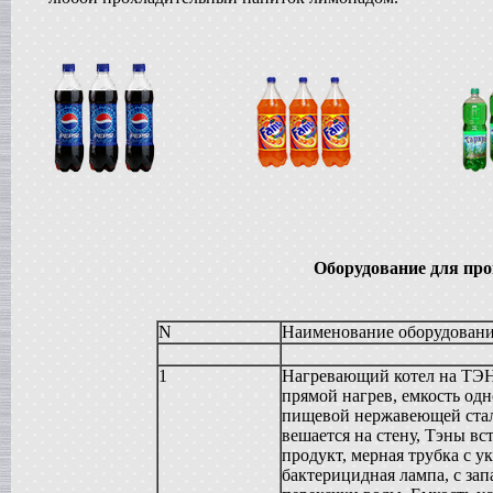
Жиротопка
в г. Воронеж
Вакуумный реактор
в г.Тверь
Диссольвер
в г. Саратов
Вакуум-выпарной аппарат
в г.Анапу
Вакуумный миксер-гомогенизатор
в г. Челябинск
Гомогенизатор
в г.Камышин
Пищевой насос
Оборудование для про
в г. Тверь
Вакуумная емкость
в г. Тверь
N
Наименование оборудован
Сироповарочный котел
в г. Воронеж
Варочный котел
1
Нагревающий котел на ТЭН
в г. Дмитров
прямой нагрев, емкость одн
Вакуумный реактор
пищевой нержавеющей стали
в г. Клин
вешается на стену, Тэны в
Ванна длительной пастелизации
продукт, мерная трубка с у
в г. Клин
бактерицидная лампа, с з