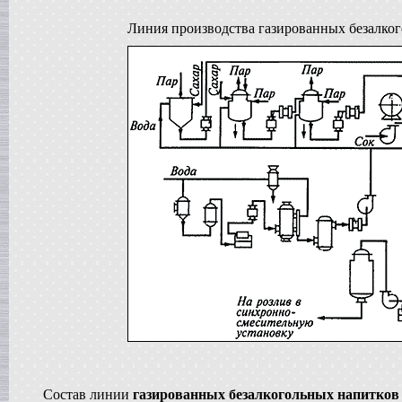
в г. Ряжск
Линия производства газированных безалко
Пищевое оборудование
в г. Ростов на Дону
Пищевой насос
в г. Саратов
Автоклав
в г. Брянск
Гомогенизатор
в г. Тверь
Диссольвер
в г. Спаск
Линия для сгущенного молока
в г. Пермь
Вакуум-выпарной аппарат
в г.Бронницы
Темперирующая машина
в г. Бологое
Вакуумный котел
в г. Клин
Восстановитель сухого молока
в г.Белгород
Вакуум-выпарной котел
в г. Дмитров
Сироповарочный котел
Состав линии
газированных безалкогольных напитков
в г.Азов