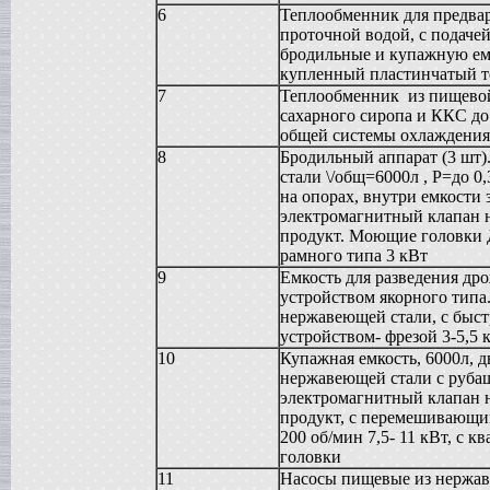
6
Теплообменник для предва
Жиротопка
проточной водой, с подачей
в г. Ковров
бродильные и купажную емк
Сироповарочный котел
купленный пластинчатый 
в г. Рязань
7
Теплообменник из пищевой
Диссольвер
сахарного сиропа и ККС д
в г. Спаск
общей системы охлаждения,
Вакуумная емкость
8
Бродильный аппарат (3 шт)
в г. Тверь
стали \/общ=6000л , P=до 0
Гомогенизатор
на опорах, внутри емкости
в г.Камышин
электромагнитный клапан н
Вакуумный реактор
продукт. Моющие головки 
в г.Белгород
рамного типа 3 кВт
Смеситель типа "Пьяная бочка"
в г. Вологда
9
Емкость для разведения д
устройством якорного типа
Варочный котел
в г. Астрахань
нержавеющей стали, с бы
устройством- фрезой 3-5,5 
Вакуумный реактор
в г. Липецк
10
Купажная емкость, 6000л, 
Сироповарочный котел
нержавеющей стали с рубаш
в г. Клин
электромагнитный клапан н
Жиротопка
продукт, с перемешивающи
в г. Елец
200 об/мин 7,5- 11 кВт, с 
Вакуум-выпарной аппарат
головки
в г.Бронницы
11
Насосы пищевые из нержа