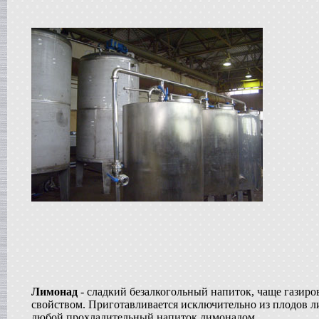
в г. Анапу
Сироповарочный котел
в г. Ростов-на-Дону
Диссольвер
в г. Дмитров
Жиротопка
в г. Серов
Смеситель типа "Пьяная бочка"
в г. Вологду
Вакуумный реактор
в г. Рязань
Гомогенизатор
в г.Клин
Пищевой насос
в г. Волгоград
Вакуумный миксер-гомогенизатор
в г. Владимир
Вакуумная емкость
в г. Дмитров
Варочный котел
в г. Вологду
Сироповарочный котел
в г. Ковров
Лимонад
- сладкий безалкогольный напиток, чаще газир
свойством. Приготавливается исключительно из плодов л
Смеситель типа "Пьяная бочка"
в г. Воронеж
любой прохладительный напиток лимонадом.