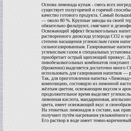
Основа лимонада купаж - смесь всех ингре
Сироповарочный котел
в г. Воронеж
существует полугорячий и горячий способы
качество готового продукта. Самый большо
Жиротопка
в г. Рязань
— около 80 %. Крупные заводы на своей те
обязательно фильтруют, смягчают и дезинф
Варочный котел
в г. Клин
Освежающий эффект безалкогольных напитк
растворенного диоксида углерода CO2 и орг
Диссольвер
в г. Саратов
степени насыщения углекислым газом напит
сильногазированным. Газированные напит
Дражировочная машина
в г. Камышин
углекислым газом в специальных установк
приобретает острый щиплющий привкус. Д
Сироповарочный котел
в г. Алексин
пивобезалкогольных комбинатов покупают ж
(брожении) выделяется достаточно много C
Варочный котел
в г.Воронеж
использовать для газирования напитков — 
Так, для приготовления напитка «Лимонад»
Диссольвер
в г. Рязань
композицию, состоящую из лимонной настой
жёлтым цветом, освежающим вкусом и аром
Жиротопка
в г. Видное
продолжительное время выделяет углекислы
лимонная кислота, мандариновая, апельсин
Смеситель типа "Пьяная бочка"
в г. Вологда
цвета, имеет освежающий вкус и своеобраз
На этикетках лимонадов в составе, как пра
Дражировочная машина
в г. Минск
получают путём нагревания увлажнённого с
Его раствор в воде имеет темно-коричневый
Колероварочный котел
в г. Челябинск
Плавитель жира