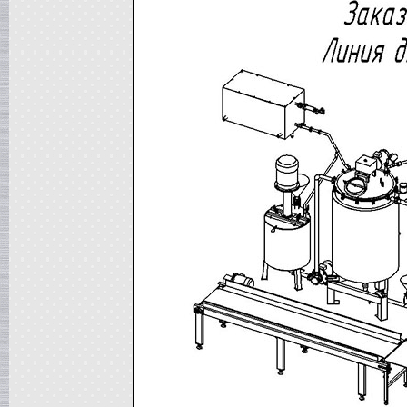
Сироповарочный котел
в г. Воронеж
Жиротопка
в г. Рязань
Варочный котел
в г. Клин
Диссольвер
в г. Саратов
Дражировочная машина
в г. Камышин
Сироповарочный котел
в г. Алексин
Варочный котел
в г.Воронеж
Диссольвер
в г. Рязань
Жиротопка
в г. Видное
Смеситель типа "Пьяная бочка"
в г. Вологда
Дражировочная машина
в г. Минск
Колероварочный котел
в г. Челябинск
Плавитель жира