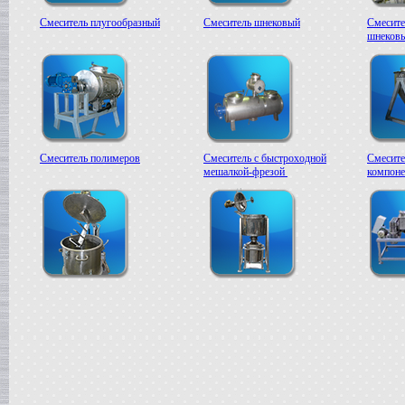
Смеситель плугообразный
Смеситель шнековый
Смесите
шнеков
Смеситель полимеров
Смеситель с быстроходной
Смесите
мешалкой-фрезой
компоне