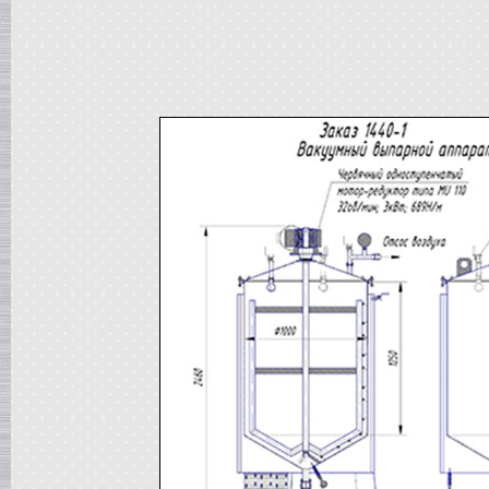
Вакуумная емкость
в г. Тверь
Сироповарочный котел
в г. Ростов-на-Дону
Жиротопка
в г. Волгоград
Варочный котел
в г. Смоленск
Вакуумная емкость
в г. Тверь
Вакуумный миксер-гомогенизатор
в г. Ковров
Варочный котел
в г. Клин
Сироповарочный котел
в г. Видное
Вакуумный реактор
в г. Рязань
Жиротопка
в г. Липецк
Диссольвер
в г. Саратов
Сироповарочный котел
в г. Клин
Варочный котел