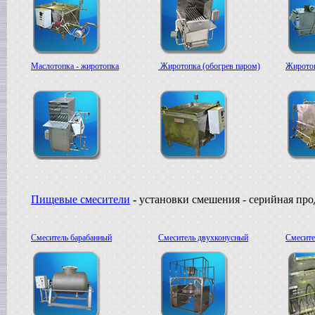
Маслотопка - жиротопка
Жиротопка (обогрев паром)
Жиротоп
Пищевые смесители
-
установки смешения - серийная пр
Смеситель барабанный
Смеситель двухконусный
Смесите