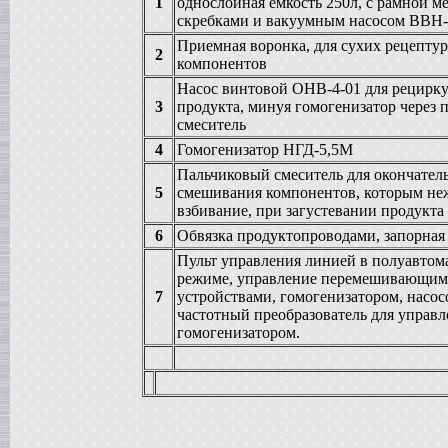
1
однослойная емкость 250л, с рамной м
Жиротопка
скребками и вакуумным насосом ВВН-
в г. Воронеж
Приемная воронка, для сухих рецепту
Вакуумный реактор
2
компонентов
в г.Тверь
Насос винтовой ОНВ-4-01 для рецирк
Диссольвер
в г. Саратов
3
продукта, минуя гомогенизатор через 
смеситель
Вакуум-выпарной аппарат
в г.Анапу
4
Гомогенизатор НГД-5,5М
Вакуумный миксер-гомогенизатор
Пальчиковый смеситель для окончател
в г. Челябинск
5
смешивания компонентов, которым не
Гомогенизатор
взбивание, при загустевании продукта
в г.Камышин
Пищевой насос
6
Обвязка продуктопроводами, запорная 
в г. Тверь
Пульт управления линией в полуавтом
Вакуумная емкость
режиме, управление перемешивающи
в г. Тверь
7
устройствами, гомогенизатором, насос
Сироповарочный котел
частотный преобразователь для управл
в г. Воронеж
гомогенизатором.
Варочный котел
в г. Дмитров
Вакуумный реактор
в г. Клин
Ванна длительной пастелизации
в г. Клин