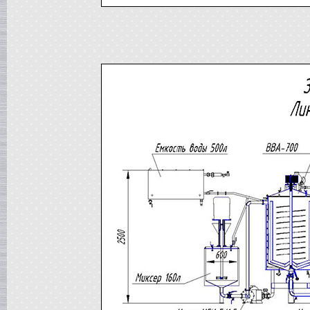
Жиротопка
г. Александров
Пищевой насос
в г.Вологду
Гомогенизатор
в г.Камышин
Вакуумный реактор
в г.Белгород