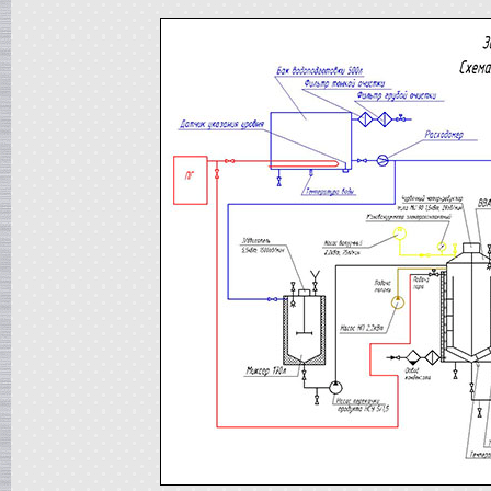
Жиротопка
в г. Ковров
Сироповарочный котел
в г. Рязань
Диссольвер
в г. Спаск
Вакуумная емкость
в г. Тверь
Гомогенизатор
в г.Камышин
Вакуумный реактор
в г.Белгород
Смеситель типа "Пьяная бочка"
в г. Вологда
Варочный котел
в г. Астрахань
Вакуумный реактор
в г. Липецк
Сироповарочный котел
в г. Клин
Жиротопка
в г. Елец
Вакуум-выпарной аппарат
в г.Бронницы