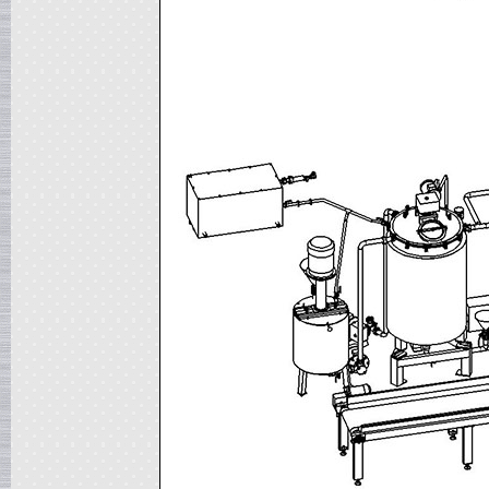
в г. Ряжск
Пищевое оборудование
в г. Ростов на Дону
Пищевой насос
в г. Саратов
Автоклав
в г. Брянск
Гомогенизатор
в г. Тверь
Диссольвер
в г. Спаск
Линия для сгущенного молока
в г. Пермь
Вакуум-выпарной аппарат
в г.Бронницы
Темперирующая машина
в г. Бологое
Вакуумный котел
в г. Клин
Восстановитель сухого молока
в г.Белгород
Вакуум-выпарной котел
в г. Дмитров
Сироповарочный котел
в г.Азов