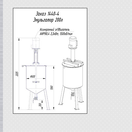
Сироповарка
в г. Ростов-на-Дону
Линия для сгущенного молока
в г. Рязань
Вакуум-выпарной аппарат
в г. Анапу
Гомогенизатор
в г.Воронеж
Пищевой насос
в г. Дмитров
Вакуумный реактор
в г.Клин
Жиротопка
в г. Саратов
Смеситель типа "Пьяная бочка"
в г. Вологда
Вакуумная емкость
в г. Камышин
Диссольвер
в г. Рязань
Вакуумный миксер-гомогенизатор
в г. Челябинск
Варочный котел
в г.Волгоград
Пищевой насос
в г. Тверь