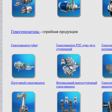
Гомогенизаторы
- серийная продукция
Гомогенизатор (общ)
Гомогенизатор РПГ одно-двух
Гомоген
ступенчатый
роторны
Погружной гомогенизатор
Вертикальный многоступечатый
Гомоген
гомогенизатор
импортн