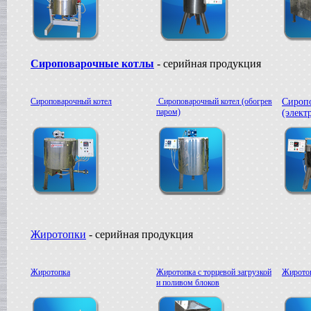
Сироповарочные котлы
- серийная продукция
Сироповарочный котел
Сироповарочный котел (обогрев
Сироп
паром)
(элект
Жиротопки
- серийная продукция
Жиротопка
Жиротопка с торцевой загрузкой
Жиротоп
и поливом блоков