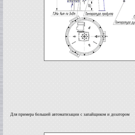
в г. Саратов
Диссольвер
в г. Рязань
Вакуумный реактор
в г. Липецк
Смеситель типа "Пьяная бочка"
в г. Вологда
Вакуум-выпарной аппарат
в г. Ковров
Жиротопка
в г. Воронеж
Вакуумный миксер-гомогенизатор
в г. Волгоград
Сироповарочный котел
в г. Ржев
Варочный котел
в г. Ростов на Дону
Сироповарочный котел
в г. Воронеж
Жиротопка
в г. Елец
Для примера большей автоматизации с запайщиком и дозатором
Пищевой насос
в г. Дмитров
Колероварочный котел
в г. Тверь