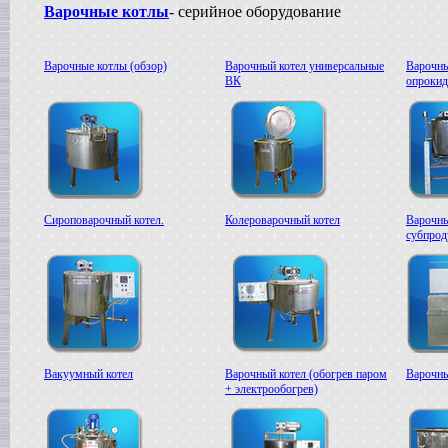
Варочные котлы
- серийное оборудование
Варочные котлы (обзор)
Варочный котел универсальные
Варочны
ВК
опроки
Сироповарочный котел.
Колероварочный котел
Варочны
субпрод
Вакуумный котел
Варочный котел (обогрев паром
Варочны
+ электрообогрев)