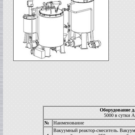
в г. Анапу
Сироповарочный котел
в г. Ростов-на-Дону
Диссольвер
в г. Дмитров
Жиротопка
в г. Серов
Смеситель типа "Пьяная бочка"
в г. Вологду
Вакуумный реактор
в г. Рязань
Гомогенизатор
в г.Клин
Пищевой насос
в г. Волгоград
Вакуумный миксер-гомогенизатор
в г. Владимир
Вакуумная емкость
в г. Дмитров
Варочный котел
Оборудование д
в г. Вологду
5000 в сут
Сироповарочный котел
№
Наименование
в г. Ковров
Смеситель типа "Пьяная бочка"
Вакуумный реактор-смеситель. Вакуу
в г. Воронеж