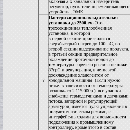
включая 2-х канальный измеритель-
Жиротопка
регулятор, пускатели перемешивающего
в г. Ковров
устройства, ЭМК
Сироповарочный котел
Пастеризационно-охладительная
в г. Рязань
установка до 2500л/ч.
Это
Диссольвер
трехсекционная теплообменная
в г. Спаск
установка, в которой
Вакуумная емкость
в первой секции производится
в г. Тверь
сверхбыстрый нагрев до 100грС, во
Гомогенизатор
второй секции выдерживание продукта,
в г.Камышин
в третьей секции предварительное
Вакуумный реактор
охлаждение проточной водой до
в г.Белгород
температуры горячего розлива не ниже
Смеситель типа "Пьяная бочка"
87грС и рекуперация, в четвертой
в г. Вологда
доохлаждение хладогентом от
Варочный котел
7
холодильной машины- (Если нужно
в г. Астрахань
ниже- в зависимости от температуры
Вакуумный реактор
розлива- то 2 115 000р.), все участки
в г. Липецк
снабжены термодатчиками и датчиками
Сироповарочный котел
потока, запорной и регулирующей
в г. Клин
арматурой, имеется пульт управления в
Жиротопка
полуавтоматическом режиме, с
в г. Елец
интерфейс-выходами для возможности
Вакуум-выпарной аппарат
подключения к промышленному
в г.Бронницы
контроллеру, кроме этого в состав