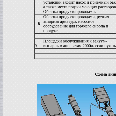
Вакуумная емкость
установки входит насос и приемный ба
в г. Тверь
а также места подачи моющих растворов
Сироповарочный котел
Обвязка продуктопроводами.
в г. Ростов-на-Дону
Обвязка продуктопроводами, ручная
Жиротопка
запорная арматура, насосное
8
в г. Волгоград
оборудование для горячего сиропа и
Варочный котел
продукта
в г. Смоленск
Вакуумная емкость
Площадки обслуживания к вакуум-
в г. Тверь
9
выпарным аппаратам 2000л- если нужн
Вакуумный миксер-гомогенизатор
в г. Ковров
Варочный котел
в г. Клин
Сироповарочный котел
в г. Видное
Схема лини
Вакуумный реактор
в г. Рязань
Жиротопка
в г. Липецк
Диссольвер
в г. Саратов
Сироповарочный котел
в г. Клин
Варочный котел