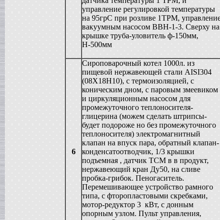
датчика температуры 1 ТРМ, и
Сироповарка
в г. Ростов-на-Дону
управление регулировкой температуры
на 95грС при розливе 1ТРМ, управлени
Линия для сгущенного молока
в г. Рязань
вакуумным насосом ВВН-1-3. Сверху на
крышке труба-уловитель ф-150мм,
Вакуум-выпарной аппарат
в г. Анапу
Н-500мм
Гомогенизатор
в г.Воронеж
Сироповарочный котел 1000л. из
Пищевой насос
пищевой нержавеющей стали AISI304
в г. Дмитров
(08Х18Н10), с термоизоляцией, с
Вакуумный реактор
коническим дном, с паровым змеевиком
в г.Клин
и циркуляционным насосом для
Жиротопка
промежуточного теплоносителя-
в г. Саратов
глицерина (можем сделать штрипсы-
Смеситель типа "Пьяная бочка"
будет подороже но без промежуточного
в г. Вологда
теплоносителя) электромагнитный
Вакуумная емкость
клапан на впуск пара, обратный клапан-
в г. Камышин
6
конденсатоотводчик, 1/3 крышки
Диссольвер
подъемная , датчик ТСМ в в продукт,
в г. Рязань
нержавеющий кран Ду50, на сливе
Вакуумный миксер-гомогенизатор
пробка-грибок. Пеногаситель.
в г. Челябинск
Перемешивающее устройство рамного
Варочный котел
типа, с фторопластовыми скребками,
в г.Волгоград
мотор-редуктор 3 кВт, с донным
Пищевой насос
опорным узлом. Пульт управления,
в г. Тверь