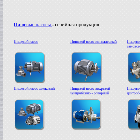
в г. Ряжск
Пищевое оборудование
в г. Ростов на Дону
Пищевой насос
Пищевые насосы
- серийная продукция
в г. Саратов
Автоклав
в г. Брянск
Пищевой насос
Пищевой насос импеллерный
Пищевой
Гомогенизатор
самовс
в г. Тверь
Диссольвер
в г. Спаск
Линия для сгущенного молока
в г. Пермь
Вакуум-выпарной аппарат
в г.Бронницы
Пищевой насос шнековый
Пищевой насос вихревой
Пищевой
Темперирующая машина
центробежно - роторный
центроб
в г. Бологое
Вакуумный котел
в г. Клин
Восстановитель сухого молока
в г.Белгород
Вакуум-выпарной котел
в г. Дмитров
Сироповарочный котел
в г.Азов