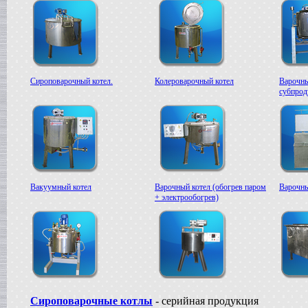
Сироповарочный котел.
Колероварочный котел
Варочны
субпрод
Вакуумный котел
Варочный котел (обогрев паром
Варочны
+ электрообогрев)
Сироповарочные котлы
- серийная продукция