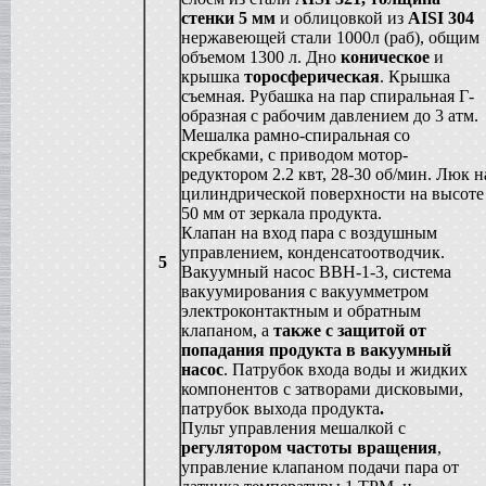
стенки 5 мм
и облицовкой из
AISI
304
Жиротопка
в г. Воронеж
нержавеющей стали 1000л (раб), общим
объемом 1300 л. Дно
коническое
и
Вакуумный реактор
в г.Тверь
крышка
торосферическая
. Крышка
съемная. Рубашка на пар спиральная Г-
Диссольвер
в г. Саратов
образная с рабочим давлением до 3 атм.
Мешалка рамно-спиральная со
Вакуум-выпарной аппарат
в г.Анапу
скребками, с приводом мотор-
редуктором 2.2 квт, 28-30 об/мин. Люк н
Вакуумный миксер-гомогенизатор
в г. Челябинск
цилиндрической поверхности на высоте
50 мм от зеркала продукта.
Гомогенизатор
в г.Камышин
Клапан на вход пара с воздушным
управлением, конденсатоотводчик.
Пищевой насос
5
в г. Тверь
Вакуумный насос ВВН-1-3, система
вакуумирования с вакуумметром
Вакуумная емкость
в г. Тверь
электроконтактным и обратным
клапаном, а
также с защитой от
Сироповарочный котел
в г. Воронеж
попадания продукта в вакуумный
насос
. Патрубок входа воды и жидких
Варочный котел
в г. Дмитров
компонентов с затворами дисковыми,
патрубок выхода продукта
.
Вакуумный реактор
в г. Клин
Пульт управления мешалкой с
регулятором частоты вращения
,
Ванна длительной пастелизации
в г. Клин
управление клапаном подачи пара от