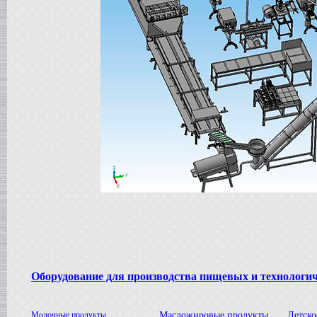
в г. Саратов
Диссольвер
в г. Рязань
Вакуумный реактор
в г. Липецк
Смеситель типа "Пьяная бочка"
в г. Вологда
Вакуум-выпарной аппарат
в г. Ковров
Жиротопка
в г. Воронеж
Вакуумный миксер-гомогенизатор
в г. Волгоград
Сироповарочный котел
в г. Ржев
Варочный котел
в г. Ростов на Дону
Сироповарочный котел
в г. Воронеж
Жиротопка
в г. Елец
Оборудование для производства пищевых и технологи
Пищевой насос
в г. Дмитров
Колероварочный котел
в г. Тверь
Молочные продукты
Масложировые продукты
Детско