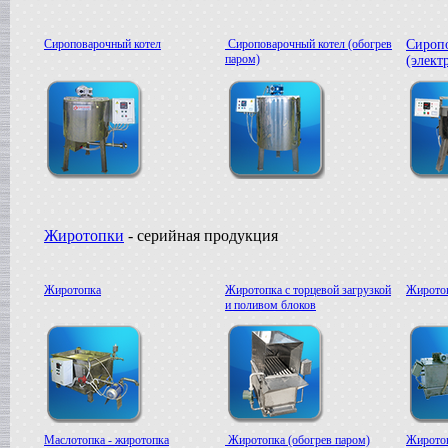
Сироповарочный котел
Сироповарочный котел (обогрев
Сироп
паром)
(элект
Жиротопки
- серийная продукция
Жиротопка
Жиротопка с торцевой загрузкой
Жиротоп
и поливом блоков
Маслотопка - жиротопка
Жиротопка (обогрев паром)
Жиротоп