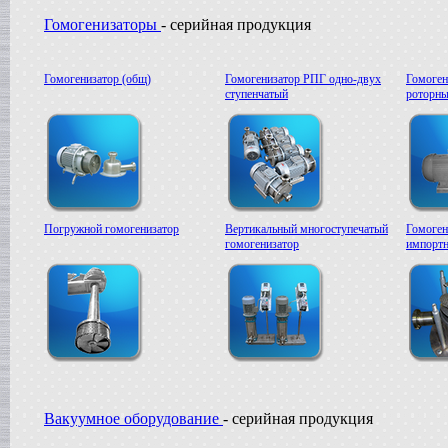
Жиротопка
Гомогенизаторы
- серийная продукция
г. Александров
Пищевой насос
в г.Вологду
Гомогенизатор (общ)
Гомогенизатор РПГ одно-двух
Гомоген
Гомогенизатор
ступенчатый
роторны
в г.Камышин
Вакуумный реактор
в г.Белгород
Погружной гомогенизатор
Вертикальный многоступечатый
Гомоген
гомогенизатор
импортн
Вакуумное оборудование
- серийная продукция