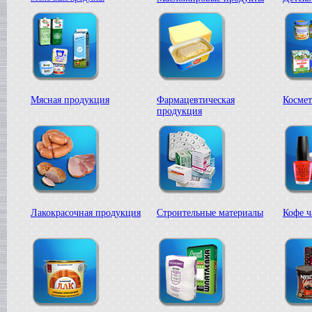
Сироповарочный котел
в г. Воронеж
Жиротопка
в г. Рязань
Варочный котел
в г. Клин
Диссольвер
в г. Саратов
Мясная продукция
Фармацевтическая
Космет
Дражировочная машина
продукция
в г. Камышин
Сироповарочный котел
в г. Алексин
Варочный котел
в г.Воронеж
Диссольвер
в г. Рязань
Жиротопка
Лакокрасочная продукция
Строительные материалы
Кофе ч
в г. Видное
Смеситель типа "Пьяная бочка"
в г. Вологда
Дражировочная машина
в г. Минск
Колероварочный котел
в г. Челябинск
Плавитель жира