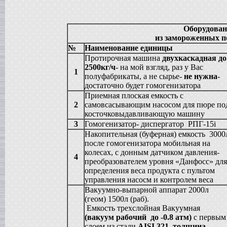
в г. Анапу
Сироповарочный котел
в г. Ростов-на-Дону
Оборудован
Диссольвер
из замороженных п
в г. Дмитров
№
Наименование единицы
Жиротопка
Протирочная машина
двухкаскадная до
в г. Серов
2500кг/ч
- на мой взгляд, раз у Вас
Смеситель типа "Пьяная бочка"
1
полуфабрикаты, а не сырье-
не нужна
-
в г. Вологду
достаточно будет гомогенизатора
Вакуумный реактор
Приемная плоская емкость с
в г. Рязань
2
самовсасывающим насосом для пюре по
Гомогенизатор
косточковыдавливающую машину
в г.Клин
3
Гомогенизатор- диспергатор РПГ-15i
Пищевой насос
в г. Волгоград
Накопительная (буферная) емкость 3000
после гомогенизатора мобильная на
Вакуумный миксер-гомогенизатор
в г. Владимир
колесах, с донным датчиком давления-
4
преобразователем уровня «Данфосс» для
Вакуумная емкость
в г. Дмитров
определения веса продукта с пультом
управления насосм и контролем веса
Варочный котел
в г. Вологду
Вакуумно-выпарной аппарат 2000л
(геом) 1500л (раб).
Сироповарочный котел
в г. Ковров
Емкость трехслойная Вакуумная
(вакуум рабочий до -0.8 атм)
с первым
Смеситель типа "Пьяная бочка"
в г. Воронеж
слоем из стали
AISI
321, толщина