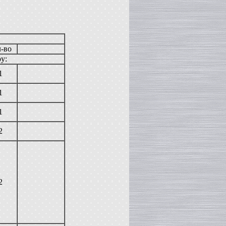
л-во
у:
1
1
1
2
2