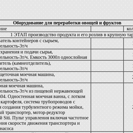
Оборудование для переработки овощей и фруктов
ние
ко
1 ЭТАП производство продукта и его розлив в крупную тар
тель контейнеров с сырьем,
ельность-3т/ч
 хранения и подачи сырья,
ельность-3т/ч. Емкость 3000л однослойная
итель (камнеотделитель),
ельность-3т/ч
щеточная моечная машина,
ельность-3т/ч
ная моечная машина,
ельность-3т/ч из пищевой нержавеющей
304. Одностенная моечная ванна, с лотком
 картофеля, система трубопроводов с
я создания турбулентного режима мойки,
й транспортер, мотор-редуктор
й Siti. Пульт управления включая частотное
ния скорости движения транспортера и
насоса