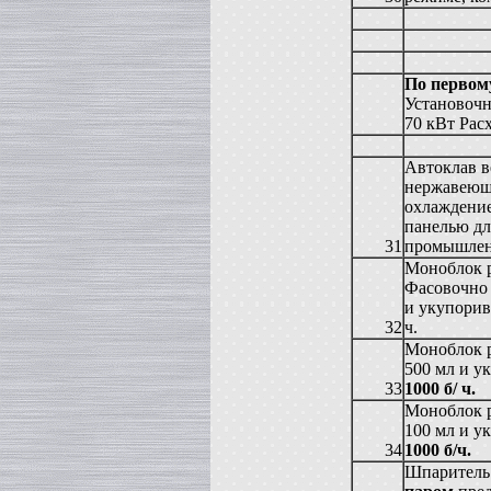
в г. Саратов
Диссольвер
в г. Рязань
Вакуумный реактор
в г. Липецк
По первом
Установочн
Смеситель типа "Пьяная бочка"
в г. Вологда
70 кВт Рас
Вакуум-выпарной аппарат
Автоклав в
в г. Ковров
нержавеюща
Жиротопка
охлаждени
в г. Воронеж
панелью дл
Вакуумный миксер-гомогенизатор
31
промышлен
в г. Волгоград
Моноблок р
Сироповарочный котел
Фасовочно 
в г. Ржев
и укупорив
Варочный котел
32
ч.
в г. Ростов на Дону
Моноблок р
Сироповарочный котел
в г. Воронеж
500 мл и у
33
1000 б/ ч.
Жиротопка
в г. Елец
Моноблок р
Пищевой насос
100 мл и у
в г. Дмитров
34
1000 б/ч.
Колероварочный котел
Шпаритель 
в г. Тверь