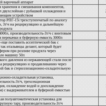
й варочный аппарат
я хранения и смешивания компонентов,
л двухслойная с рубашкой охлаждения и
ающим устройством
тор РПГ-15i трехступенчатый по аналогу
, 3т\ч на рециркуляцию и дальнейшую
родукта
4000л, производительность-3т/ч с винтовым
я перекачки в буферную емкость 3000л
 еще поставить ассептический бак с
 так итальянцы делают, который будет
фером при розливе продукта через
кую машину 50л
кого давления из нержавеющей стали после
на рециркуляцию и продавливанию через
ий бак и стериллизационно-охладительную
ионно-охладительная установка,
ельность-3т/ч, трехсекционная
ция, охлаждение водой и доохлаждение
м) с выдерживателем и буферной емкостью
ая полуавтоматическая установка для
крупную тару, производительность-3т/ч