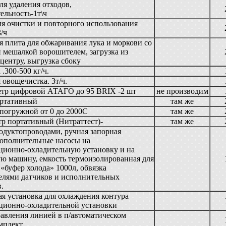
ля удаления отходов,
ельность-1т\ч
я очистки и повторного использования
/ч
 плита для обжаривания лука и моркови со
 мешалкой ворошителем, загрузка из
 центру, выгрузка сбоку
.300-500 кг/ч.
 овощечистка. 3т/ч.
етр цифровой АТАГО до 95 BRIX -2 шт
не производим
ортативный
там же
погружной от 0 до 2000С
там же
р портативный (Нитраттест)-
там же
одуктопроводами, ручная запорная
дополнительные насосы на
ционно-охладительную установку и на
ю машину, емкость термоизолированная для
 «буфер холода» 1000л, обвязка
елями датчиков и исполнительных
.
я установка для охлаждения контура
ционно-охладительной установки
авления линией в п/автоматическом
мплект