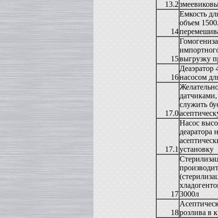
13.2
змеевиковы
Жиротопка
Емкость дл
в г. Ковров
объем 1500
Сироповарочный котел
14
перемешив
в г. Рязань
Гомогениза
Диссольвер
импортного
в г. Спаск
15
выгрузку п
Вакуумная емкость
Деаэратор 
в г. Тверь
16
насосом дл
Гомогенизатор
Желательно
в г.Камышин
датчиками,
Вакуумный реактор
служить бу
в г.Белгород
17.0
асептичес
Смеситель типа "Пьяная бочка"
в г. Вологда
Насос высо
деаратора 
Варочный котел
в г. Астрахань
асептическ
17.1
установку
Вакуумный реактор
в г. Липецк
Стерилизац
производит
Сироповарочный котел
в г. Клин
(стерилиза
хладогенто
Жиротопка
в г. Елец
17
3000л
Вакуум-выпарной аппарат
Асептическ
в г.Бронницы
18
розлива в 