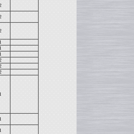
2
2
2
1
1
1
2
2
2
1
1
1