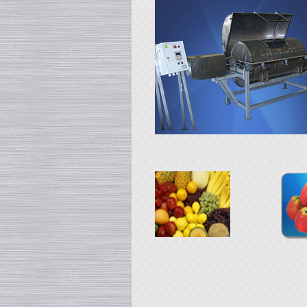
в г. Анапу
Сироповарочный котел
в г. Ростов-на-Дону
Диссольвер
в г. Дмитров
Жиротопка
в г. Серов
Смеситель типа "Пьяная бочка"
в г. Вологду
Вакуумный реактор
в г. Рязань
Гомогенизатор
в г.Клин
Пищевой насос
в г. Волгоград
Вакуумный миксер-гомогенизатор
в г. Владимир
Вакуумная емкость
в г. Дмитров
Варочный котел
в г. Вологду
Сироповарочный котел
в г. Ковров
Смеситель типа "Пьяная бочка"
в г. Воронеж