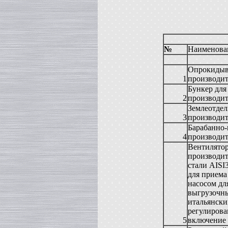
Жиротопка
в г. Воронеж
Вакуумный реактор
в г.Тверь
Диссольвер
№
Наименова
в г. Саратов
Вакуум-выпарной аппарат
Опрокидыва
в г.Анапу
1
производит
Вакуумный миксер-гомогенизатор
Бункер для
в г. Челябинск
2
производит
Гомогенизатор
в г.Камышин
Землеотдел
3
производит
Пищевой насос
в г. Тверь
Барабанно-
4
производит
Вакуумная емкость
в г. Тверь
Вентилятор
Сироповарочный котел
производит
в г. Воронеж
стали AISI
Варочный котел
для приема
в г. Дмитров
насосом дл
Вакуумный реактор
выгрузочны
в г. Клин
итальянски
Ванна длительной пастелизации
регулирова
в г. Клин
5
включение 