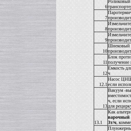
Сироповарка
Роликовый
в г. Ростов-на-Дону
6
транспортер
Линия для сгущенного молока
Паротермич
в г. Рязань
7
производит
Вакуум-выпарной аппарат
Измельчите
в г. Анапу
8
производит
Гомогенизатор
Измельчите
в г.Воронеж
9
производит
Пищевой насос
Шнековый б
в г. Дмитров
10
производит
Вакуумный реактор
Блок проти
в г.Клин
11
получение 
Жиротопка
в г. Саратов
Емкость дл
12
ч
Смеситель типа "Пьяная бочка"
в г. Вологда
Насос ЦНШ-
12.1
если испол
Вакуумная емкость
в г. Камышин
Вакуум -вы
Диссольвер
вместимост
в г. Рязань
ч, если исп
Вакуумный миксер-гомогенизатор
13
для рецирк
в г. Челябинск
Как альтер
Варочный котел
варочный 
в г.Волгоград
13.1
3т/ч
, комм
Пищевой насос
Плунжерный
в г. Тверь