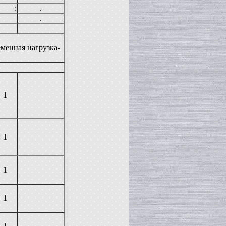
:
.
.
менная нагрузка-
1
1
1
1