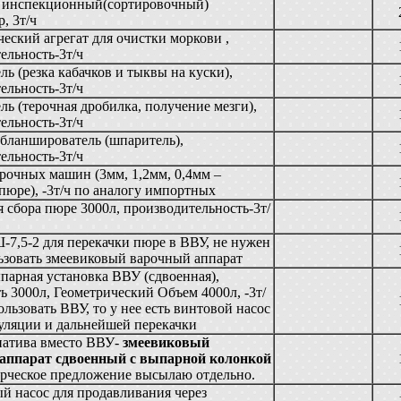
 инспекционный(сортировочный)
, 3т/ч
еский агрегат для очистки моркови ,
ельность-3т/ч
ль (резка кабачков и тыквы на куски),
ельность-3т/ч
ль (терочная дробилка, получение мезги),
ельность-3т/ч
ланширователь (шпаритель),
ельность-3т/ч
рочных машин (3мм, 1,2мм, 0,4мм –
пюре), -3т/ч по аналогу импортных
я сбора пюре 3000л, производительность-3т/
7,5-2 для перекачки пюре в ВВУ, не нужен
ьзовать змеевиковый варочный аппарат
парная установка ВВУ (сдвоенная),
ь 3000л, Геометрический Объем 4000л, -3т/
ользовать ВВУ, то у нее есть винтовой насос
уляции и дальнейшей перекачки
натива вместо ВВУ-
змеевиковый
аппарат сдвоенный с выпарной колонкой
ерческое предложение высылаю отдельно.
 насос для продавливания через