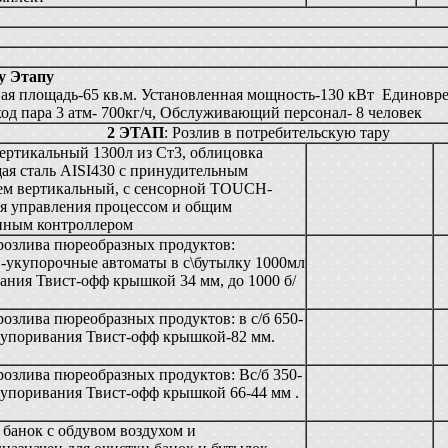
у Этапу
ая площадь-65 кв.м. Установленная мощность-130 кВт Единовре
ход пара 3 атм- 700кг/ч, Обслуживающий персонал- 8 человек
2 ЭТАП
: Розлив в потребительскую тару
ертикальный 1300л из Ст3, облицовка
я сталь AISI430 с принудительным
ем вертикальный, с сенсорной TOUCH-
я управления процессом и общим
ным контроллером
озлива пюреобразных продуктов:
-укупорочные автоматы в с\бутылку 1000мл
ания Твист-офф крышкой 34 мм, до 1000 б/
озлива пюреобразных продуктов: в с/б 650-
купоривания Твист-офф крышкой-82 мм.
озлива пюреобразных продуктов: Вс/б 350-
купоривания Твист-офф крышкой 66-44 мм .
банок с обдувом воздухом и