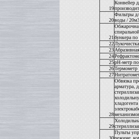
Вакуумная емкость
Конвейер д
в г. Тверь
19
производит
Сироповарочный котел
Фильтры дл
в г. Ростов-на-Дону
20
воды / 20м3
Жиротопка
Обжарочная
в г. Волгоград
спиральной
Варочный котел
21
бункера по
в г. Смоленск
22
Лукочистка 
Вакуумная емкость
23
Абразивная
в г. Тверь
24
Рефрактом
Вакуумный миксер-гомогенизатор
в г. Ковров
25
рН-метр п
26
Термометр 
Варочный котел
в г. Клин
27
Нитратомет
Сироповарочный котел
Обвязка пр
в г. Видное
арматура, 
Вакуумный реактор
стериллиза
в г. Рязань
холодильну
Жиротопка
хладогента
в г. Липецк
электрокаб
Диссольвер
28
механизмов
в г. Саратов
Холодильна
Сироповарочный котел
29
стериллиза
в г. Клин
Пульты упр
Варочный котел
30
режиме, ко