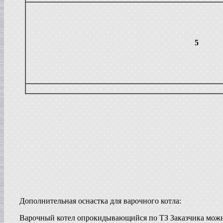
в г. Ряжск
Пищевое оборудование
в г. Ростов на Дону
Пищевой насос
5
в г. Саратов
Автоклав
в г. Брянск
Гомогенизатор
в г. Тверь
Диссольвер
в г. Спаск
Линия для сгущенного молока
в г. Пермь
Вакуум-выпарной аппарат
в г.Бронницы
Темперирующая машина
в г. Бологое
Вакуумный котел
в г. Клин
Восстановитель сухого молока
в г.Белгород
Вакуум-выпарной котел
Дополнительная оснастка для варочного котла:
в г. Дмитров
Сироповарочный котел
Варочный котел опрокидывающийся по ТЗ Заказчика можн
в г.Азов