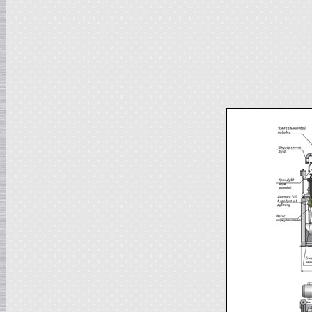
Сироповарка
в г. Ростов-на-Дону
Линия для сгущенного молока
в г. Рязань
Вакуум-выпарной аппарат
в г. Анапу
Гомогенизатор
в г.Воронеж
Пищевой насос
в г. Дмитров
Вакуумный реактор
в г.Клин
Жиротопка
в г. Саратов
Смеситель типа "Пьяная бочка"
в г. Вологда
Вакуумная емкость
в г. Камышин
Диссольвер
в г. Рязань
Вакуумный миксер-гомогенизатор
в г. Челябинск
Варочный котел
в г.Волгоград
Пищевой насос
в г. Тверь