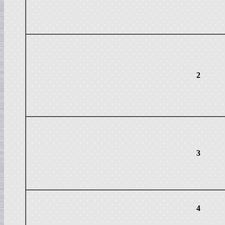
Сироповарочный котел
в г. Воронеж
Жиротопка
в г. Рязань
Варочный котел
в г. Клин
Диссольвер
в г. Саратов
2
Дражировочная машина
в г. Камышин
Сироповарочный котел
в г. Алексин
Варочный котел
в г.Воронеж
Диссольвер
в г. Рязань
Жиротопка
3
в г. Видное
Смеситель типа "Пьяная бочка"
в г. Вологда
Дражировочная машина
в г. Минск
Колероварочный котел
4
в г. Челябинск
Плавитель жира