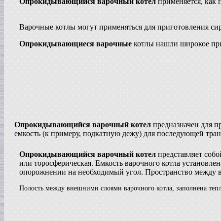
Опрокидывающийся варочный котел
применяется, как 
в г. Анапу
Сироповарочный котел
в г. Ростов-на-Дону
Варочные котлы могут применяться для приготовления сир
Диссольвер
в г. Дмитров
Опрокидывающиеся варочные
котлы нашли широкое при
Жиротопка
в г. Серов
Смеситель типа "Пьяная бочка"
в г. Вологду
Вакуумный реактор
в г. Рязань
Гомогенизатор
в г.Клин
Пищевой насос
Опрокидывающийся варочный котел
предназначен для п
в г. Волгоград
емкость (к примеру, подкатную дежу) для последующей тран
Вакуумный миксер-гомогенизатор
в г. Владимир
Опрокидывающийся варочный котел
представляет собо
Вакуумная емкость
или торосферическая. Емкость варочного котла установле
в г. Дмитров
опорожнении на необходимый угол. Пространство между в
Варочный котел
в г. Вологду
Полость между внешними слоями варочного котла, заполнена те
Сироповарочный котел
в г. Ковров
Смеситель типа "Пьяная бочка"
в г. Воронеж