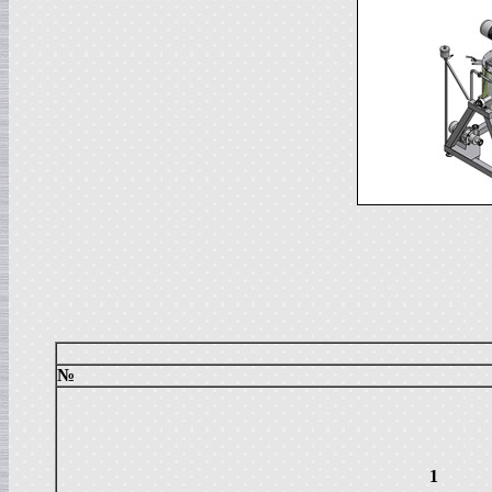
в г. Саратов
Диссольвер
в г. Рязань
Вакуумный реактор
в г. Липецк
Смеситель типа "Пьяная бочка"
в г. Вологда
Вакуум-выпарной аппарат
в г. Ковров
Жиротопка
в г. Воронеж
Вакуумный миксер-гомогенизатор
в г. Волгоград
Сироповарочный котел
в г. Ржев
Варочный котел
в г. Ростов на Дону
Сироповарочный котел
в г. Воронеж
№
Жиротопка
в г. Елец
Пищевой насос
в г. Дмитров
Колероварочный котел
1
в г. Тверь