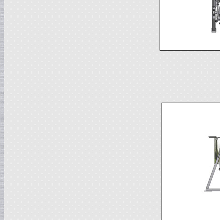
Жиротопка
в г. Ковров
Сироповарочный котел
в г. Рязань
Диссольвер
в г. Спаск
Вакуумная емкость
в г. Тверь
Гомогенизатор
в г.Камышин
Вакуумный реактор
в г.Белгород
Смеситель типа "Пьяная бочка"
в г. Вологда
Варочный котел
в г. Астрахань
Вакуумный реактор
в г. Липецк
Сироповарочный котел
в г. Клин
Жиротопка
в г. Елец
Вакуум-выпарной аппарат
в г.Бронницы