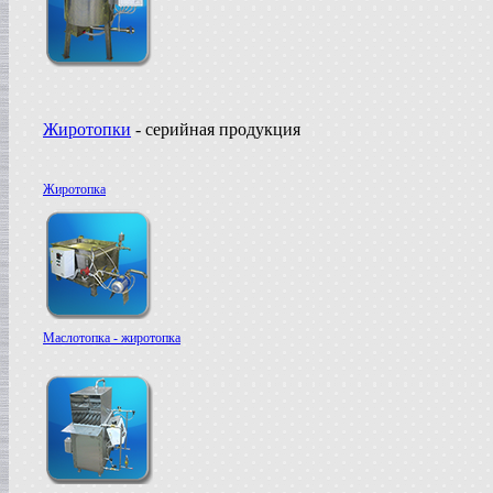
Жиротопки
- серийная продукция
Жиротопка
Маслотопка - жиротопка