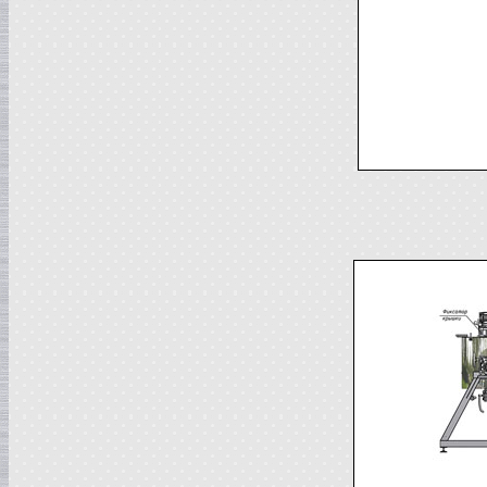
Вакуумная емкость
в г. Тверь
Сироповарочный котел
в г. Ростов-на-Дону
Жиротопка
в г. Волгоград
Варочный котел
в г. Смоленск
Вакуумная емкость
в г. Тверь
Вакуумный миксер-гомогенизатор
в г. Ковров
Варочный котел
в г. Клин
Сироповарочный котел
в г. Видное
Вакуумный реактор
в г. Рязань
Жиротопка
в г. Липецк
Диссольвер
в г. Саратов
Сироповарочный котел
в г. Клин
Варочный котел