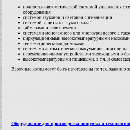
Жиротопка
полностью автоматической системой управления с
г. Александров
оборудования.
Пищевой насос
системой звуковой и световой сигнализации
в г.Вологду
системой защиты от "сухого хода"
Гомогенизатор
таймерами и реле времени
в г.Камышин
системами моногамного или многоуровневого а так
Вакуумный реактор
циркуляционными высокотемпературными насосами дл
в г.Белгород
тензометрическими датчиками
системами автоматического вакуумирования или нагн
перемешивающими устройствами тихоходными и бы
высокотемпературными пищевыми, в т.ч. и самовса
Варочные котлымогут быть изготавлены по тех. заданию з
Оборудование для производства пищевых и технологич