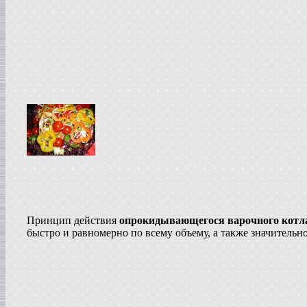
Жиротопка
в г. Воронеж
Вакуумный реактор
в г.Тверь
Диссольвер
в г. Саратов
Вакуум-выпарной аппарат
в г.Анапу
Вакуумный миксер-гомогенизатор
в г. Челябинск
Гомогенизатор
в г.Камышин
Пищевой насос
в г. Тверь
Вакуумная емкость
в г. Тверь
Сироповарочный котел
в г. Воронеж
Принцип действия
опрокидывающегося варочного котл
быстро и равномерно по всему объему, а также значительно
Варочный котел
в г. Дмитров
Вакуумный реактор
в г. Клин
Ванна длительной пастелизации
в г. Клин